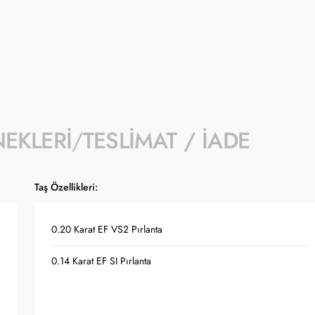
- Kampanyaya dahil stok sayısı her ürün sa
- Koçak kampanya kapsamında değişiklik y
- Ürün fiyatları Türkiye Cumhuriyet Merkez
güncellenmektedir.
NEKLERI
TESLIMAT / İADE
Taş Özellikleri:
0.20 Karat EF VS2 Pırlanta
0.14 Karat EF SI Pırlanta