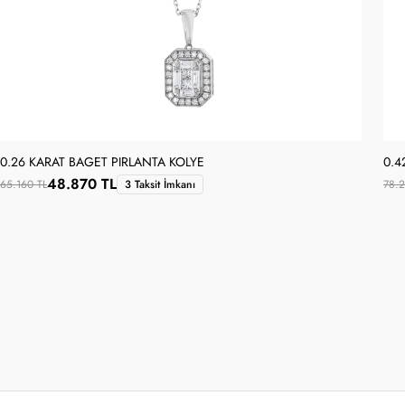
0.26 KARAT BAGET PIRLANTA KOLYE
0.4
48.870 TL
65.160 TL
3 Taksit İmkanı
78.2