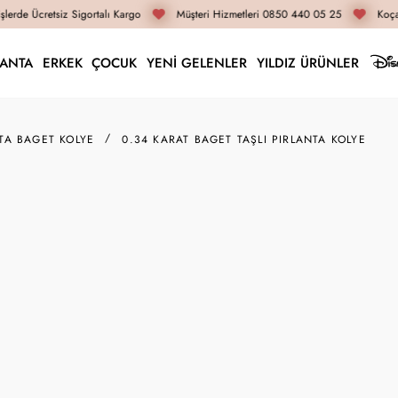
lerde Ücretsiz Sigortalı Kargo
Müşteri Hizmetleri 0850 440 05 25
Koçak
LANTA
ERKEK
ÇOCUK
YENİ GELENLER
YILDIZ ÜRÜNLER
TA BAGET KOLYE
0.34 KARAT BAGET TAŞLI PIRLANTA KOLYE
L016184
0.34 Karat Baget Taşlı
95.630 TL
71.720 TL
İnternete Özel Fiyat