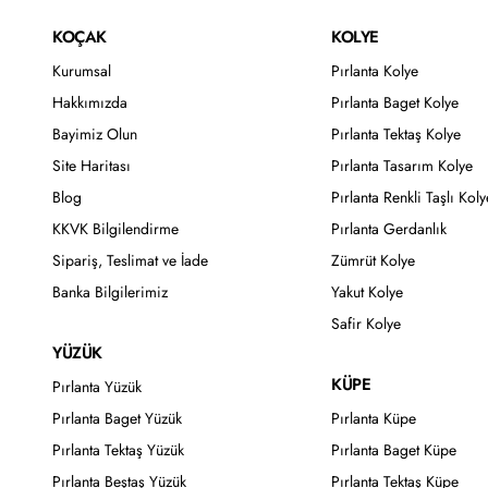
KOÇAK
KOLYE
Kurumsal
Pırlanta Kolye
Hakkımızda
Pırlanta Baget Kolye
Bayimiz Olun
Pırlanta Tektaş Kolye
Site Haritası
Pırlanta Tasarım Kolye
Blog
Pırlanta Renkli Taşlı Koly
KKVK Bilgilendirme
Pırlanta Gerdanlık
Sipariş, Teslimat ve İade
Zümrüt Kolye
Banka Bilgilerimiz
Yakut Kolye
Safir Kolye
YÜZÜK
KÜPE
Pırlanta Yüzük
Pırlanta Baget Yüzük
Pırlanta Küpe
Pırlanta Tektaş Yüzük
Pırlanta Baget Küpe
Pırlanta Beştaş Yüzük
Pırlanta Tektaş Küpe