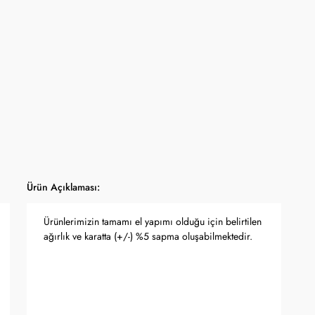
yfasında belirtilmektedir.
apma hakkını saklı tutar.
 Bankası döviz kuru ve serbest piyasa altın kuruna bağlı olarak anlık
Ürün Açıklaması:
Ürünlerimizin tamamı el yapımı olduğu için belirtilen
ağırlık ve karatta (+/-) %5 sapma oluşabilmektedir.