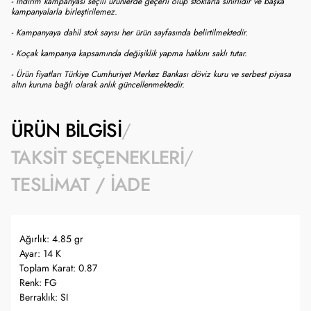
- İndirim kampanyası seçili ürünlerde geçerli olup stoklarla sınırlıdır ve başka
kampanyalarla birleştirilemez.
- Kampanyaya dahil stok sayısı her ürün sayfasında belirtilmektedir.
- Koçak kampanya kapsamında değişiklik yapma hakkını saklı tutar.
- Ürün fiyatları Türkiye Cumhuriyet Merkez Bankası döviz kuru ve serbest piyasa
altın kuruna bağlı olarak anlık güncellenmektedir.
ÜRÜN BILGISI
TAKSIT SEÇENEKLERI
TESLIMAT / İADE
Ağırlık: 4.85 gr
Ayar: 14 K
Toplam Karat: 0.87
Renk: FG
Berraklık: SI