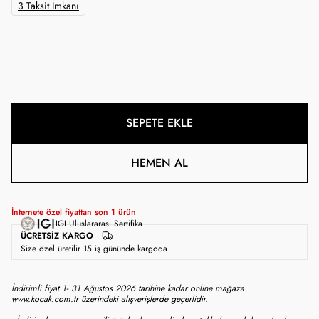
3 Taksit İmkanı
SEPETE EKLE
HEMEN AL
İnternete özel fiyattan son
1
ürün
IGI Uluslararası Sertifika
ÜCRETSIZ KARGO
Size özel üretilir 15 iş gününde kargoda
İndirimli fiyat 1- 31 Ağustos 2026 tarihine kadar online mağaza
www.kocak.com.tr üzerindeki alışverişlerde geçerlidir.