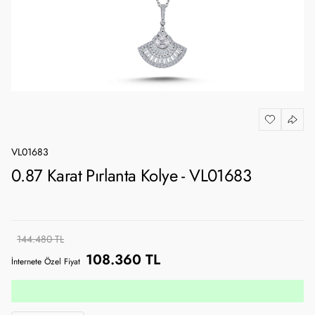
VL01683
0.87 Karat Pırlanta Kolye - VL01683
144.480 TL
108.360 TL
İnternete Özel Fiyat