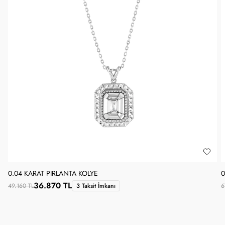
0.04 KARAT PIRLANTA KOLYE
0
36.870 TL
49.160 TL
3 Taksit İmkanı
6