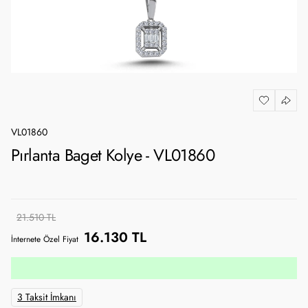
VL01860
Pırlanta Baget Kolye - VL01860
21.510 TL
16.130 TL
İnternete Özel Fiyat
3 Taksit İmkanı