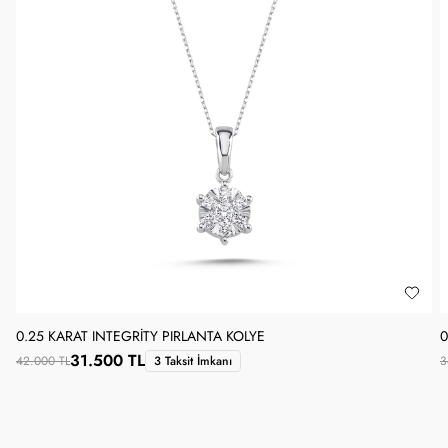
0.25 KARAT INTEGRITY PIRLANTA KOLYE
0
31.500 TL
42.000 TL
3 Taksit İmkanı
3