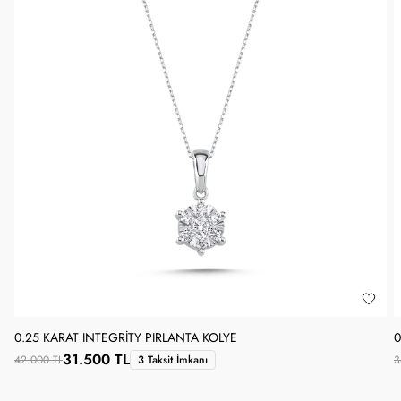
0.25 KARAT INTEGRITY PIRLANTA KOLYE
0
31.500 TL
42.000 TL
3 Taksit İmkanı
3