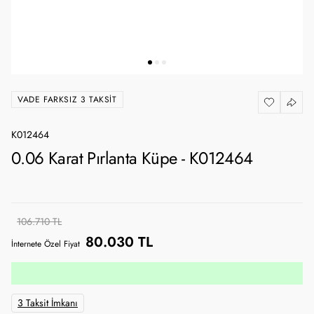
VADE FARKSIZ 3 TAKSIT
K012464
0.06 Karat Pırlanta Küpe - K012464
106.710 TL
80.030 TL
İnternete Özel Fiyat
3 Taksit İmkanı