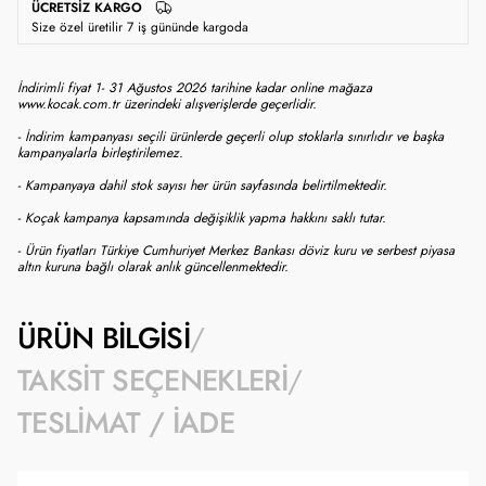
ÜCRETSIZ KARGO
Size özel üretilir 7 iş gününde kargoda
İndirimli fiyat 1- 31 Ağustos 2026 tarihine kadar online mağaza
www.kocak.com.tr üzerindeki alışverişlerde geçerlidir.
- İndirim kampanyası seçili ürünlerde geçerli olup stoklarla sınırlıdır ve başka
kampanyalarla birleştirilemez.
- Kampanyaya dahil stok sayısı her ürün sayfasında belirtilmektedir.
- Koçak kampanya kapsamında değişiklik yapma hakkını saklı tutar.
- Ürün fiyatları Türkiye Cumhuriyet Merkez Bankası döviz kuru ve serbest piyasa
altın kuruna bağlı olarak anlık güncellenmektedir.
ÜRÜN BILGISI
TAKSIT SEÇENEKLERI
TESLIMAT / İADE