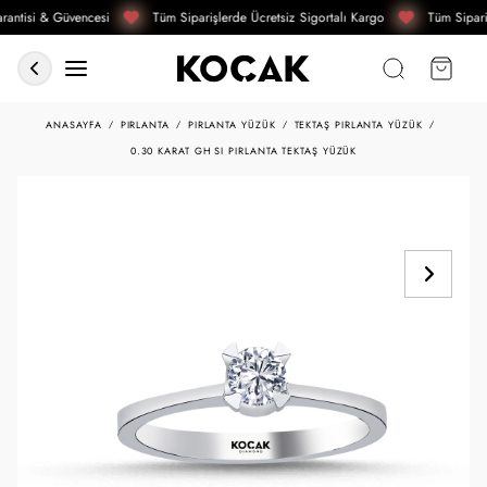
antisi & Güvencesi
Tüm Siparişlerde Ücretsiz Sigortalı Kargo
Tüm Sipari
ANASAYFA
PIRLANTA
PIRLANTA YÜZÜK
TEKTAŞ PIRLANTA YÜZÜK
0.30 KARAT GH SI PIRLANTA TEKTAŞ YÜZÜK