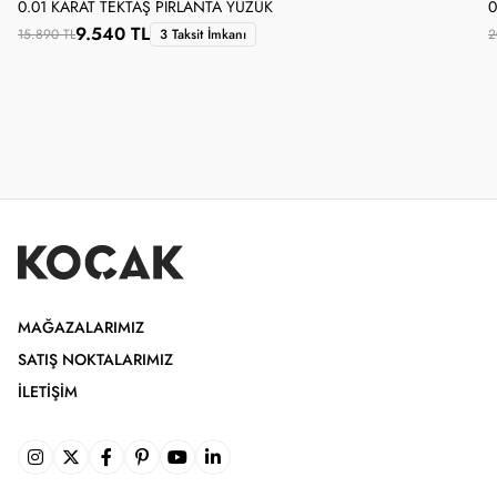
0.01 KARAT TEKTAŞ PIRLANTA YÜZÜK
0
9.540 TL
15.890 TL
3 Taksit İmkanı
2
MAĞAZALARIMIZ
SATIŞ NOKTALARIMIZ
İLETIŞIM