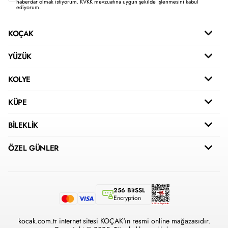
haberdar olmak istiyorum.
KVKK mevzuatına uygun şekilde işlenmesini kabul
ediyorum.
KOÇAK
YÜZÜK
KOLYE
KÜPE
BİLEKLİK
ÖZEL GÜNLER
256 BitSSL
Encryption
kocak.com.tr internet sitesi KOÇAK'ın resmi online mağazasıdır.