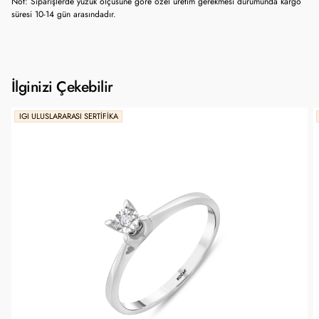
Not: Siparişlerde yüzük ölçüsüne göre özel üretim gerekmesi durumunda kargo
süresi 10-14 gün arasındadır.
İlginizi Çekebilir
IGI ULUSLARARASI SERTIFIKA