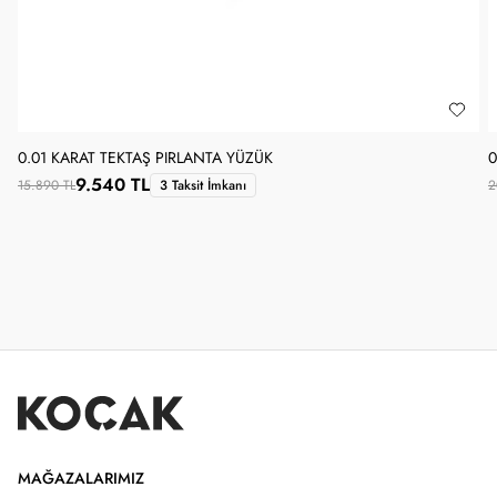
0.01 KARAT TEKTAŞ PIRLANTA YÜZÜK
0
9.540 TL
15.890 TL
3 Taksit İmkanı
2
MAĞAZALARIMIZ