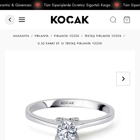
antisi & Güvencesi
Tüm Siparişlerde Ücretsiz Sigortalı Kargo
Tüm Sipari
ANASAYFA
PIRLANTA
PIRLANTA YÜZÜK
TEKTAŞ PIRLANTA YÜZÜK
0.30 KARAT EF SI TEKTAŞ PIRLANTA YÜZÜK