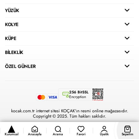
YÜZÜK
KOLYE
KÜPE
BİLEKLİK
ÖZEL GÜNLER
256 BitSSL
Encryption
kocak.com.tr internet sitesi KOÇAK'ın resmi online mağazasıdır.
Copyright © 2025. Tüm hakları saklıdır.
Kurumsal
Anasayfa
Arama
Favori
Üyelik
Sepetim
®
Hipotenüs
Yeni Nesil E-Ticaret Sistemleri ile Hazırlanmıştır.