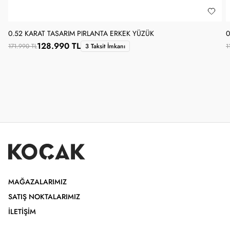
0.52 KARAT TASARIM PIRLANTA ERKEK YÜZÜK
0
128.990 TL
171.990 TL
3 Taksit İmkanı
1
MAĞAZALARIMIZ
SATIŞ NOKTALARIMIZ
İLETIŞIM