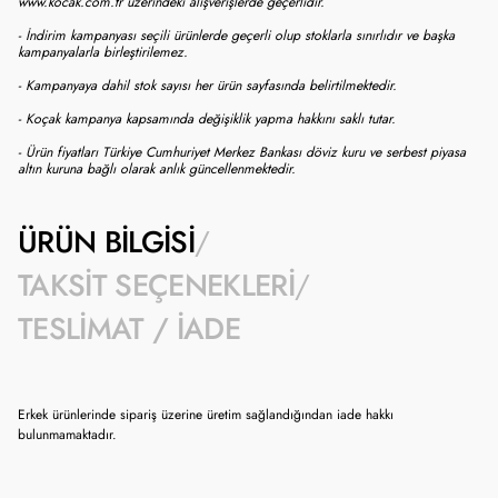
www.kocak.com.tr üzerindeki alışverişlerde geçerlidir.
- İndirim kampanyası seçili ürünlerde geçerli olup stoklarla sınırlıdır ve başka
kampanyalarla birleştirilemez.
- Kampanyaya dahil stok sayısı her ürün sayfasında belirtilmektedir.
- Koçak kampanya kapsamında değişiklik yapma hakkını saklı tutar.
- Ürün fiyatları Türkiye Cumhuriyet Merkez Bankası döviz kuru ve serbest piyasa
altın kuruna bağlı olarak anlık güncellenmektedir.
ÜRÜN BILGISI
TAKSIT SEÇENEKLERI
TESLIMAT / İADE
Erkek ürünlerinde sipariş üzerine üretim sağlandığından iade hakkı
bulunmamaktadır.