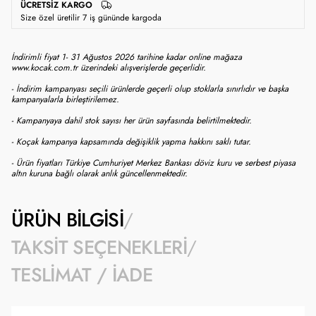
ÜCRETSIZ KARGO
Size özel üretilir 7 iş gününde kargoda
İndirimli fiyat 1- 31 Ağustos 2026 tarihine kadar online mağaza
www.kocak.com.tr üzerindeki alışverişlerde geçerlidir.
- İndirim kampanyası seçili ürünlerde geçerli olup stoklarla sınırlıdır ve başka
kampanyalarla birleştirilemez.
- Kampanyaya dahil stok sayısı her ürün sayfasında belirtilmektedir.
- Koçak kampanya kapsamında değişiklik yapma hakkını saklı tutar.
- Ürün fiyatları Türkiye Cumhuriyet Merkez Bankası döviz kuru ve serbest piyasa
altın kuruna bağlı olarak anlık güncellenmektedir.
ÜRÜN BILGISI
TAKSIT SEÇENEKLERI
TESLIMAT / İADE