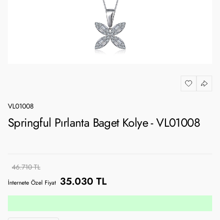
VL01008
Springful Pırlanta Baget Kolye - VL01008
46.710 TL
35.030 TL
İnternete Özel Fiyat