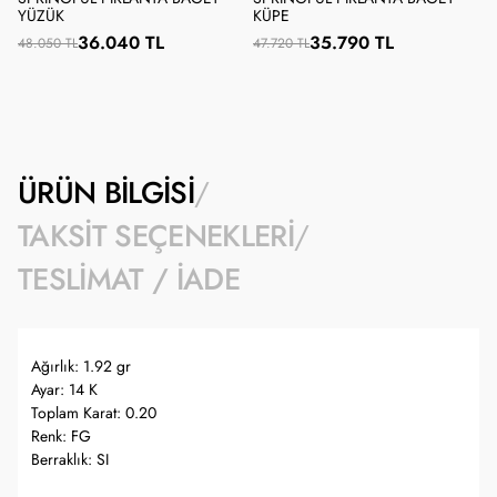
YÜZÜK
KÜPE
36.040 TL
35.790 TL
48.050 TL
47.720 TL
ÜRÜN BILGISI
TAKSIT SEÇENEKLERI
TESLIMAT / İADE
Ağırlık: 1.92 gr
Ayar: 14 K
Toplam Karat: 0.20
Renk: FG
Berraklık: SI