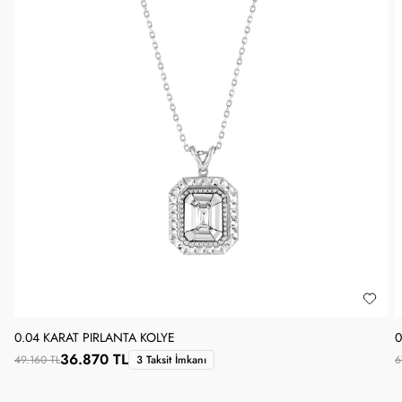
0.04 KARAT PIRLANTA KOLYE
0
36.870 TL
49.160 TL
3 Taksit İmkanı
6