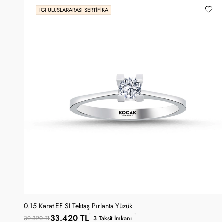
IGI ULUSLARARASI SERTIFIKA
0.15 Karat EF SI Tektaş Pırlanta Yüzük
33.420 TL
39.320 TL
3 Taksit İmkanı