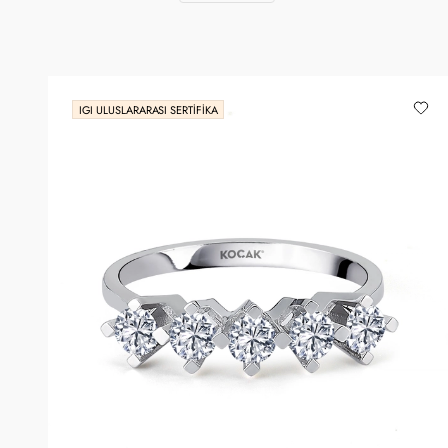
IGI ULUSLARARASI SERTIFIKA