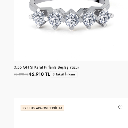
0.55 GH SI Karat Pırlanta Beştaş Yüzük
46.910 TL
78.190 TL
3 Taksit İmkanı
IGI ULUSLARARASI SERTIFIKA