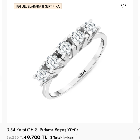
IGI ULUSLARARASI SERTIFIKA
0.54 Karat GH SI Pırlanta Beştaş Yüzük
49.700 TL
66.260 TL
3 Taksit İmkanı