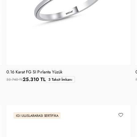
0.16 Karat FG SI Pırlanta Yüzük
25.310 TL
33.740 TL
3 Taksit İmkanı
IGI ULUSLARARASI SERTIFIKA