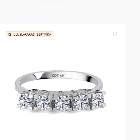
IGI ULUSLARARASI SERTIFIKA