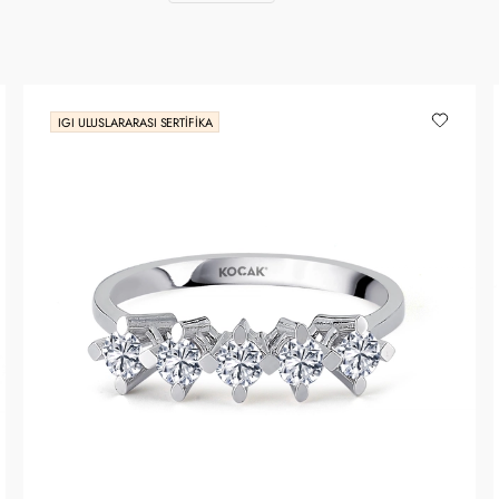
IGI ULUSLARARASI SERTIFIKA