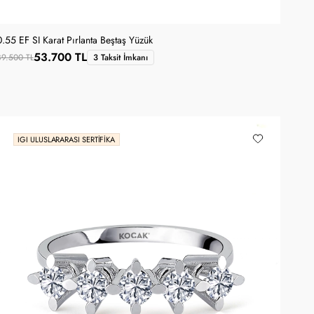
0.55 EF SI Karat Pırlanta Beştaş Yüzük
53.700 TL
89.500 TL
3 Taksit İmkanı
IGI ULUSLARARASI SERTIFIKA