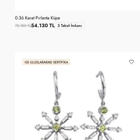
0.36 Karat Pırlanta Küpe
54.130 TL
72.180 TL
3 Taksit İmkanı
IGI ULUSLARARASI SERTIFIKA