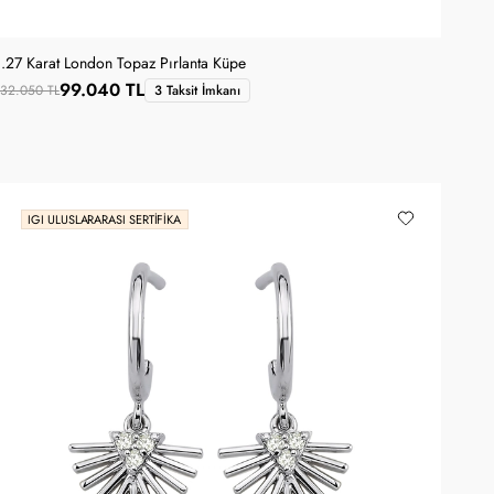
1.27 Karat London Topaz Pırlanta Küpe
99.040 TL
132.050 TL
3 Taksit İmkanı
IGI ULUSLARARASI SERTIFIKA
SANA ÖZEL KUPON