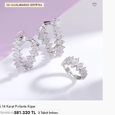
IGI ULUSLARARASI SERTIFIKA
5.14 Karat Pırlanta Küpe
581.320 TL
775.090 TL
3 Taksit İmkanı