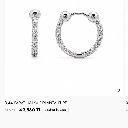
0.44 KARAT HALKA PIRLANTA KÜPE
0
49.580 TL
61.970 TL
3 Taksit İmkanı
4