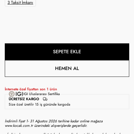
3 Taksit İmkanı
SEPETE EKLE
HEMEN AL
İnternete özel fiyattan son
1
ürün
IGI Uluslararası Sertifika
ÜCRETSIZ KARGO
Size özel üretilir 15 iş gününde kargoda
İndirimli fiyat 1- 31 Ağustos 2026 tarihine kadar online mağaza
www.kocak.com.tr üzerindeki alışverişlerde geçerlidir.