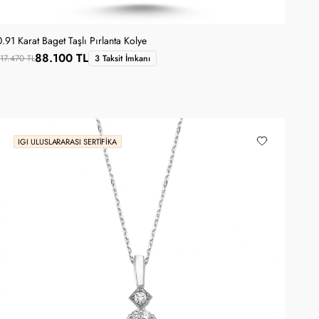
0.91 Karat Baget Taşlı Pırlanta Kolye
88.100 TL
117.470 TL
3 Taksit İmkanı
IGI ULUSLARARASI SERTIFIKA
SANA ÖZEL KUPON