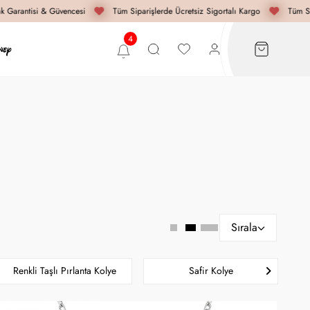
Garantisi & Güvencesi
Tüm Siparişlerde Ücretsiz Sigortalı Kargo
Tüm Sipa
Sırala
Renkli Taşlı Pırlanta Kolye
Safir Kolye