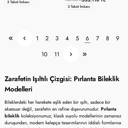
740.150 TL
3 Taksit İmkanı
3 Taksit İmkanı
1
2
3
4
5
6
7
8
9
10
11
Zarafetin Işıltılı Çizgisi: Pırlanta Bileklik
Modelleri
Bileklerdeki her harekete eşlik eden bir ışıltı, sadece bir
Pırlanta
aksesuar değil, zarafetin en rafine dışavurumudur.
bileklik
koleksiyonumuz; klasik suyolu modellerinin zamansız
duruşundan, modern kelepçe tasarımlarının iddialı formlarına