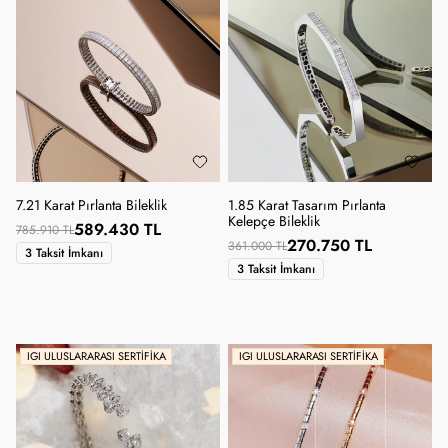
7.21 Karat Pırlanta Bileklik
1.85 Karat Tasarım Pırlanta
Kelepçe Bileklik
589.430 TL
785.910 TL
270.750 TL
361.000 TL
3 Taksit İmkanı
3 Taksit İmkanı
IGI ULUSLARARASI SERTIFIKA
IGI ULUSLARARASI SERTIFIKA