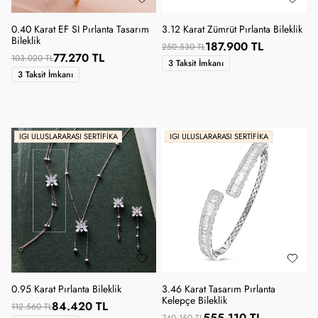
0.40 Karat EF SI Pırlanta Tasarım
3.12 Karat Zümrüt Pırlanta Bileklik
Bileklik
187.900 TL
250.530 TL
77.270 TL
103.020 TL
3 Taksit İmkanı
3 Taksit İmkanı
IGI ULUSLARARASI SERTIFIKA
IGI ULUSLARARASI SERTIFIKA
0.95 Karat Pırlanta Bileklik
3.46 Karat Tasarım Pırlanta
Kelepçe Bileklik
84.420 TL
112.560 TL
555.110 TL