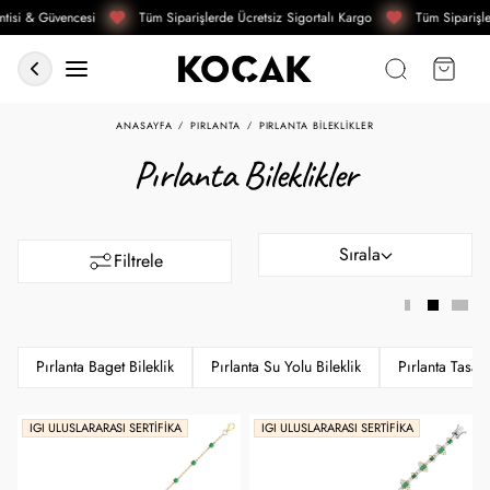
isi & Güvencesi
Tüm Siparişlerde Ücretsiz Sigortalı Kargo
Tüm Siparişler
ANASAYFA
PIRLANTA
PIRLANTA BILEKLIKLER
Pırlanta Bileklikler
Sırala
Filtrele
Pırlanta Baget Bileklik
Pırlanta Su Yolu Bileklik
Pırlanta Tasarı
IGI ULUSLARARASI SERTIFIKA
IGI ULUSLARARASI SERTIFIKA