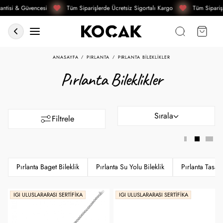
tisi & Güvencesi
Tüm Siparişlerde Ücretsiz Sigortalı Kargo
Tüm Siparişl
ANASAYFA
PIRLANTA
PIRLANTA BILEKLIKLER
Pırlanta Bileklikler
Sırala
Filtrele
Pırlanta Baget Bileklik
Pırlanta Su Yolu Bileklik
Pırlanta Tasarı
IGI ULUSLARARASI SERTIFIKA
IGI ULUSLARARASI SERTIFIKA