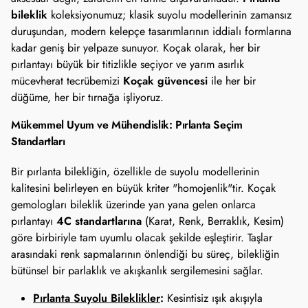
bileklik
koleksiyonumuz; klasik suyolu modellerinin zamansız
duruşundan, modern kelepçe tasarımlarının iddialı formlarına
kadar geniş bir yelpaze sunuyor. Koçak olarak, her bir
pırlantayı büyük bir titizlikle seçiyor ve yarım asırlık
Koçak güvencesi
mücevherat tecrübemizi
ile her bir
düğüme, her bir tırnağa işliyoruz.
Mükemmel Uyum ve Mühendislik: Pırlanta Seçim
Standartları
Bir pırlanta bilekliğin, özellikle de suyolu modellerinin
kalitesini belirleyen en büyük kriter "homojenlik"tir. Koçak
gemologları bileklik üzerinde yan yana gelen onlarca
4C standartlarına
pırlantayı
(Karat, Renk, Berraklık, Kesim)
göre birbiriyle tam uyumlu olacak şekilde eşleştirir. Taşlar
arasındaki renk sapmalarının önlendiği bu süreç, bilekliğin
bütünsel bir parlaklık ve akışkanlık sergilemesini sağlar.
Pırlanta Suyolu Bileklikler
:
Kesintisiz ışık akışıyla