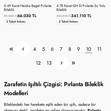
0.49 Karat Heidra Baget Pırlanta
4.78 Karat GH SI Pırlanta Su Yolu
Bileklik
Bileklik
66.030 TL
341.110 TL
88.040 TL
454.810 TL
3 Taksit İmkanı
3 Taksit İmkanı
4
5
6
7
8
9
10
11
12
13
Zarafetin Işıltılı Çizgisi: Pırlanta Bileklik
Modelleri
Bileklerdeki her harekete eşlik eden bir ışıltı, sadece bir
Pırlanta
aksesuar değil, zarafetin en rafine dışavurumudur.