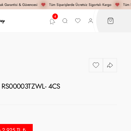
k Garantisi & Güvencesi
Tüm Siparişlerde Ücretsiz Sigortalı Kargo
Tüm Si
 - RS00003TZWL- 4CS
e 2.925 TL ₺