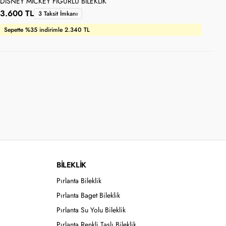
DISNEY MICKEY FIGÜRLÜ BILEKLIK
DIS
3.600 TL
2.
3 Taksit İmkanı
Sepette %35 indirimle 2.340 TL
Se
BİLEKLİK
Pırlanta Bileklik
Pırlanta Baget Bileklik
Pırlanta Su Yolu Bileklik
Pırlanta Renkli Taşlı Bileklik