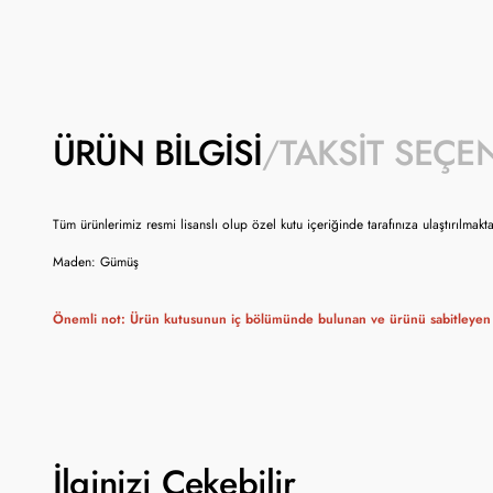
ÜRÜN BILGISI
TAKSIT SEÇE
Tüm ürünlerimiz resmi lisanslı olup özel kutu içeriğinde tarafınıza ulaştırılmakta
Maden: Gümüş
Önemli not: Ürün kutusunun iç bölümünde bulunan ve ürünü sabitleyen 
İlginizi Çekebilir