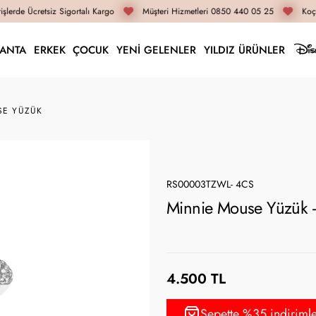
şlerde Ücretsiz Sigortalı Kargo
Müşteri Hizmetleri 0850 440 05 25
Koça
LANTA
ERKEK
ÇOCUK
YENİ GELENLER
YILDIZ ÜRÜNLER
SE YÜZÜK
RS00003TZWL- 4CS
Minnie Mouse Yüzük
4.500 TL
Sepette %35 indiriml