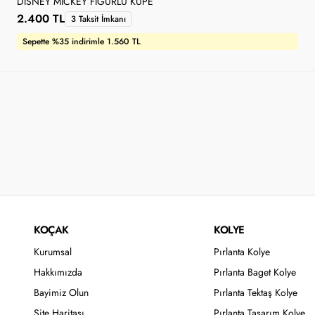
DISNEY MICKEY FIGÜRLÜ KÜPE
2.400 TL
3 Taksit İmkanı
Sepette %35 indirimle 1.560 TL
KOÇAK
KOLYE
Kurumsal
Pırlanta Kolye
Hakkımızda
Pırlanta Baget Kolye
Bayimiz Olun
Pırlanta Tektaş Kolye
Site Haritası
Pırlanta Tasarım Kolye