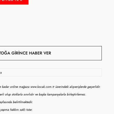
TOĞA GIRINCE HABER VER
da
ne kadar online mağaza www.kocak.com.tr üzerindeki alışverişlerde geçerlidir.
rli olup stoklarla sınırlıdır ve başka kampanyalarla birleştirilemez.
yfasında belirtilmektedir.
apma hakkını saklı tutar.