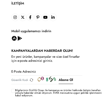
İLETIŞIM
Mobil uygulamamızı indirin
KAMPANYALARDAN HABERDAR OLUN!
En yeni ürünler, kampanyalar ve size özel fırsatlar
için e-posta adresinizi giriniz.
Abone Ol
Bilgilerimin
Gizlilik Onayı ile kampanya ve ürünler hakkında iletişim kanalları
yoluyla haberdar olmak istiyorum.
KVKK mevzuatına uygun şekilde işlenmesini
kabul ediyorum.