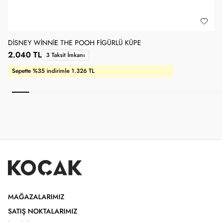
DISNEY WINNIE THE POOH FIGÜRLÜ KÜPE
D
2.040 TL
3 Taksit İmkanı
Sepette %35 indirimle 1.326 TL
MAĞAZALARIMIZ
SATIŞ NOKTALARIMIZ