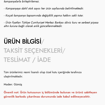
kampanyalarla birleştirilemez.
- Kampanyaya dahil stok sayısı her ürün sayfasında belirtilmektedir.
- Koçak kampanya kapsamında değişiklik yapma hakkını saklı tutar.
- Ürün fiyatları Türkiye Cumhuriyet Merkez Bankası döviz kuru ve serbest piyasa
altın kuruna bağlı olarak anlık güncellenmektedir.
ÜRÜN BILGISI
TAKSIT SEÇENEKLERI
TESLIMAT / İADE
Tüm ürünlerimiz resmi lisanslı olup özel kutu içeriğinde tarafınıza
ulaştırılmaktadır.
Maden: Gümüş
Önemli not: Ürün kutusunun iç bölümünde bulunan ve ürünü sabitleyen
güvenlik barkodu çıkarılması durumunda iade kabul edilmeyecektir.