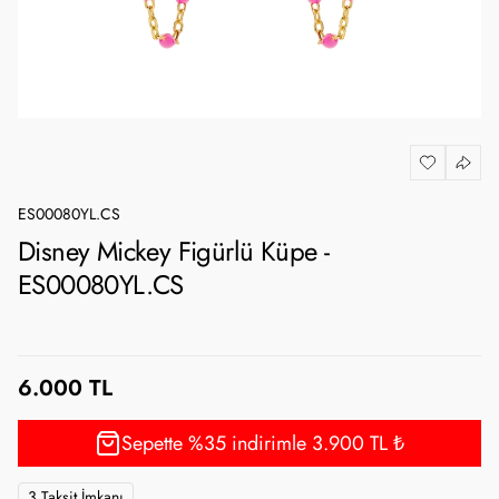
ES00080YL.CS
Disney Mickey Figürlü Küpe -
ES00080YL.CS
6.000 TL
Sepette %35 indirimle 3.900 TL ₺
3 Taksit İmkanı