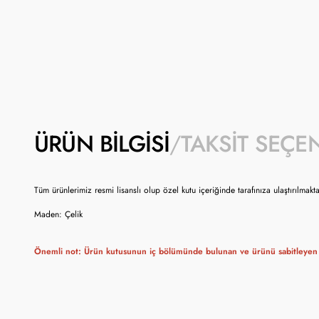
ÜRÜN BILGISI
TAKSIT SEÇE
Tüm ürünlerimiz resmi lisanslı olup özel kutu içeriğinde tarafınıza ulaştırılmakta
Maden: Çelik
Önemli not: Ürün kutusunun iç bölümünde bulunan ve ürünü sabitleyen 