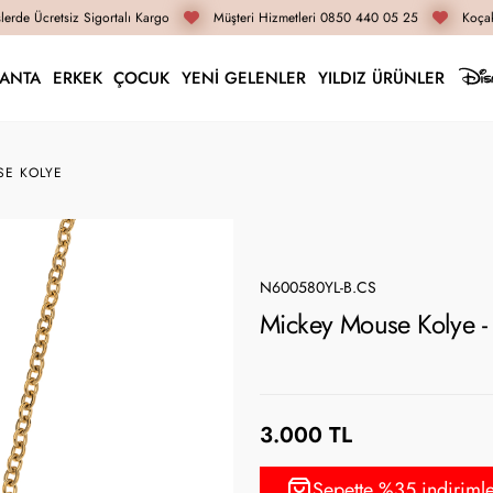
erde Ücretsiz Sigortalı Kargo
Müşteri Hizmetleri 0850 440 05 25
Koçak 
LANTA
ERKEK
ÇOCUK
YENİ GELENLER
YILDIZ ÜRÜNLER
SE KOLYE
N600580YL-B.CS
Mickey Mouse Kolye 
3.000 TL
Sepette %35 indiriml