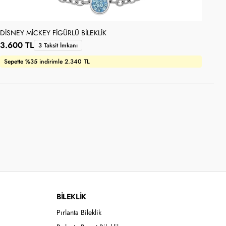
DISNEY MICKEY FIGÜRLÜ BILEKLIK
DIS
3.600 TL
2.
3 Taksit İmkanı
Sepette %35 indirimle 2.340 TL
Se
BİLEKLİK
Pırlanta Bileklik