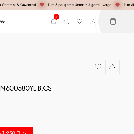
Garantisi & Güvencesi
Tüm Siparişlerde Ücretsiz Sigortalı Kargo
Tüm Sipa
- N600580YL-B.CS
e 1.950 TL ₺