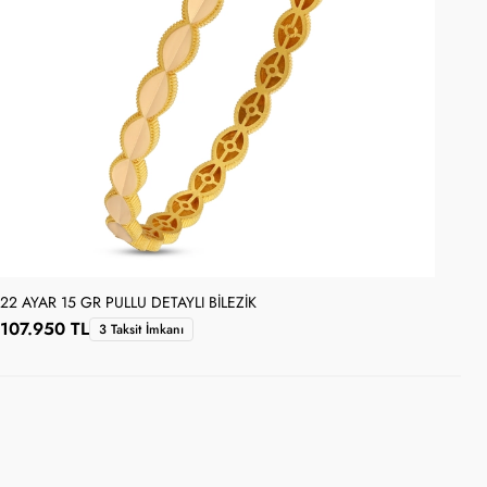
22 AYAR 15 GR PULLU DETAYLI BILEZIK
22 
107.950 TL
71
3 Taksit İmkanı