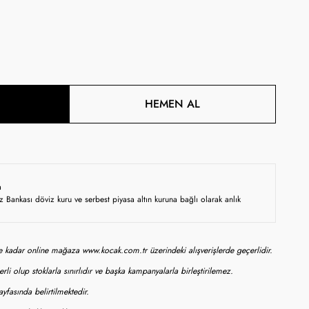
HEMEN AL
a
z Bankası döviz kuru ve serbest piyasa altın kuruna bağlı olarak anlık
ne kadar online mağaza www.kocak.com.tr üzerindeki alışverişlerde geçerlidir.
rli olup stoklarla sınırlıdır ve başka kampanyalarla birleştirilemez.
yfasında belirtilmektedir.