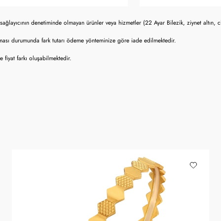
sağlayıcının denetiminde olmayan ürünler veya hizmetler (22 Ayar Bilezik, ziynet altın, 
lması durumunda fark tutarı ödeme yönteminize göre iade edilmektedir.
fiyat farkı oluşabilmektedir.