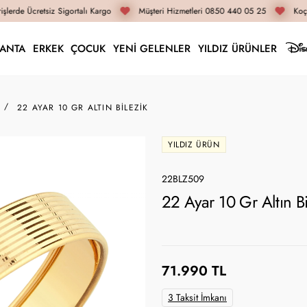
lerde Ücretsiz Sigortalı Kargo
Müşteri Hizmetleri 0850 440 05 25
Koça
LANTA
ERKEK
ÇOCUK
YENİ GELENLER
YILDIZ ÜRÜNLER
22 AYAR 10 GR ALTIN BILEZIK
YILDIZ ÜRÜN
22BLZ509
22 Ayar 10 Gr Altın B
71.990 TL
3 Taksit İmkanı