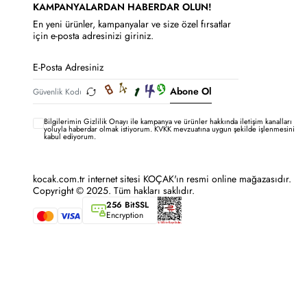
KAMPANYALARDAN HABERDAR OLUN!
En yeni ürünler, kampanyalar ve size özel fırsatlar
için e-posta adresinizi giriniz.
Abone Ol
Bilgilerimin
Gizlilik Onayı ile kampanya ve ürünler hakkında iletişim kanalları
yoluyla haberdar olmak istiyorum.
KVKK mevzuatına uygun şekilde işlenmesini
kabul ediyorum.
kocak.com.tr internet sitesi KOÇAK'ın resmi online mağazasıdır.
Copyright © 2025. Tüm hakları saklıdır.
256 BitSSL
Encryption