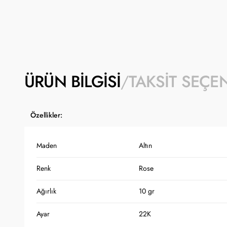
ÜRÜN BILGISI
TAKSIT SEÇE
Özellikler:
Maden
Altın
Renk
Rose
Ağırlık
10 gr
Ayar
22K