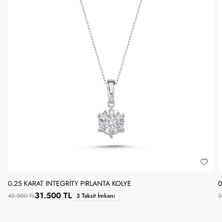
0.25 KARAT INTEGRITY PIRLANTA KOLYE
0
31.500 TL
42.000 TL
3 Taksit İmkanı
3