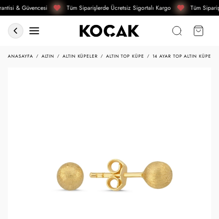
antisi & Güvencesi
Tüm Siparişlerde Ücretsiz Sigortalı Kargo
Tüm Sipariş
ANASAYFA
ALTIN
ALTIN KÜPELER
ALTIN TOP KÜPE
14 AYAR TOP ALTIN KÜPE