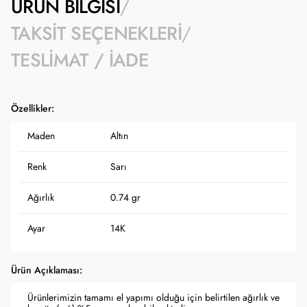
ÜRÜN BILGISI
TAKSIT SEÇENEKLERI
TESLIMAT / İADE
Özellikler:
Maden
Altın
Renk
Sarı
Ağırlık
0.74 gr
Ayar
14K
Ürün Açıklaması:
Ürünlerimizin tamamı el yapımı olduğu için belirtilen ağırlık ve