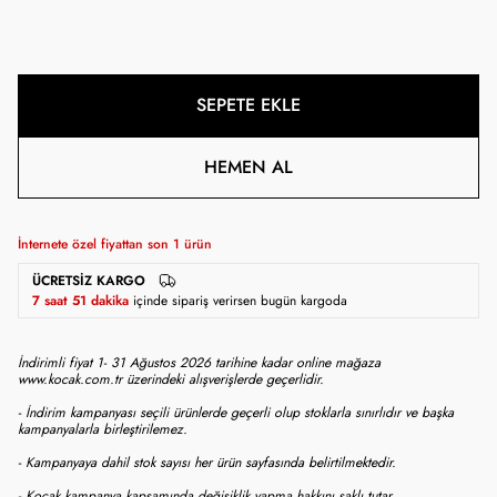
SEPETE EKLE
HEMEN AL
İnternete özel fiyattan son
1
ürün
ÜCRETSIZ KARGO
7 saat 51 dakika
içinde sipariş verirsen bugün kargoda
İndirimli fiyat 1- 31 Ağustos 2026 tarihine kadar online mağaza
www.kocak.com.tr üzerindeki alışverişlerde geçerlidir.
- İndirim kampanyası seçili ürünlerde geçerli olup stoklarla sınırlıdır ve başka
kampanyalarla birleştirilemez.
- Kampanyaya dahil stok sayısı her ürün sayfasında belirtilmektedir.
- Koçak kampanya kapsamında değişiklik yapma hakkını saklı tutar.