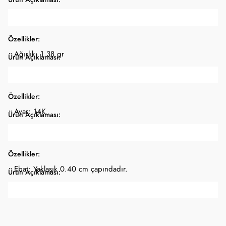
Özellikler:
Ağırlık: 1.38 gr
Ürün Açıklaması:
Özellikler:
Ayar: 14K
Ürün Açıklaması:
Özellikler:
Ebat: Yaklaşık 0.40 cm çapındadır.
Ürün Açıklaması: