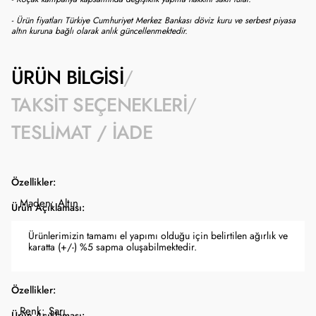
- Ürün fiyatları Türkiye Cumhuriyet Merkez Bankası döviz kuru ve serbest piyasa
altın kuruna bağlı olarak anlık güncellenmektedir.
ÜRÜN BILGISI
TAKSIT SEÇENEKLERI
TESLIMAT / İADE
Özellikler:
Maden: Altın
Ürün Açıklaması:
Ürünlerimizin tamamı el yapımı olduğu için belirtilen ağırlık ve
karatta (+/-) %5 sapma oluşabilmektedir.
Özellikler:
Renk: Sarı
Ürün Açıklaması: