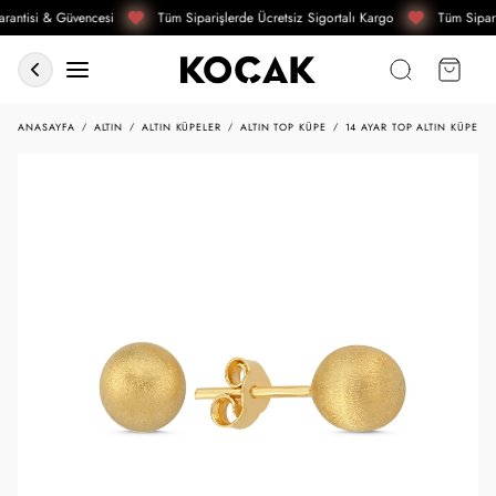
rantisi & Güvencesi
Tüm Siparişlerde Ücretsiz Sigortalı Kargo
Tüm Sipari
ANASAYFA
ALTIN
ALTIN KÜPELER
ALTIN TOP KÜPE
14 AYAR TOP ALTIN KÜPE