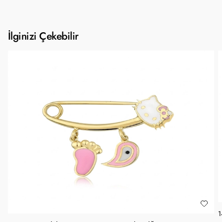
İlginizi Çekebilir
1