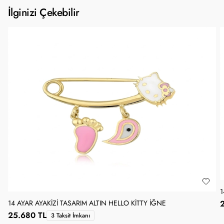
İlginizi Çekebilir
1
14 AYAR AYAKIZI TASARIM ALTIN HELLO KITTY İĞNE
25.680 TL
3 Taksit İmkanı