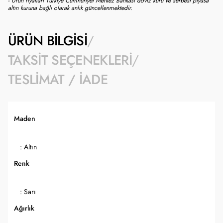
- Ürün fiyatları Türkiye Cumhuriyet Merkez Bankası döviz kuru ve serbest piyasa
altın kuruna bağlı olarak anlık güncellenmektedir.
ÜRÜN BILGISI
TAKSIT SEÇENEKLERI
TESLIMAT / İADE
Maden
: Altın
Renk
: Sarı
Ağırlık