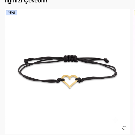
İlginizi Çekebilir
YENI