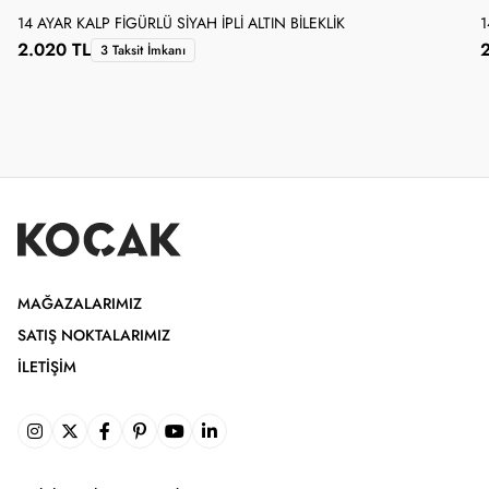
14 AYAR KALP FIGÜRLÜ SIYAH İPLI ALTIN BILEKLIK
1
2.020 TL
3 Taksit İmkanı
MAĞAZALARIMIZ
SATIŞ NOKTALARIMIZ
İLETIŞIM