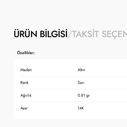
ÜRÜN BILGISI
TAKSIT SEÇE
Özellikler:
Maden
Altın
Renk
Sarı
Ağırlık
0.81 gr
Ayar
14K