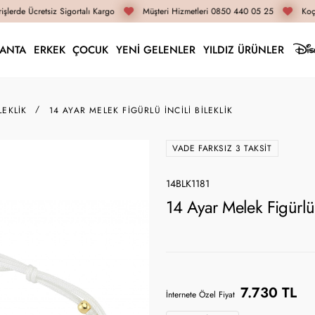
şlerde Ücretsiz Sigortalı Kargo
Müşteri Hizmetleri 0850 440 05 25
Koça
LANTA
ERKEK
ÇOCUK
YENİ GELENLER
YILDIZ ÜRÜNLER
LEKLIK
14 AYAR MELEK FIGÜRLÜ İNCILI BILEKLIK
VADE FARKSIZ 3 TAKSIT
14BLK1181
14 Ayar Melek Figürlü 
7.730 TL
İnternete Özel Fiyat