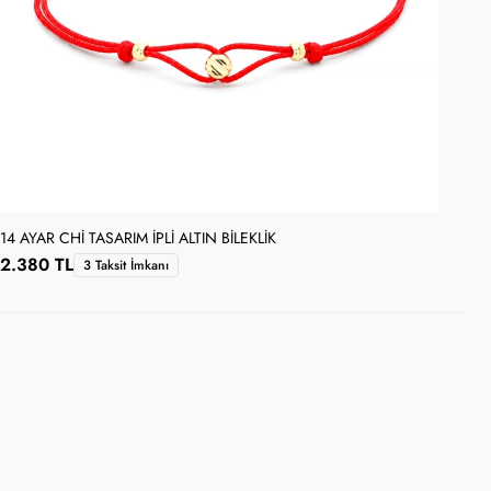
14 AYAR CHI TASARIM İPLI ALTIN BILEKLIK
14 
2.380 TL
7.
3 Taksit İmkanı