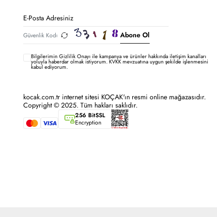
Abone Ol
Bilgilerimin
Gizlilik Onayı ile kampanya ve ürünler hakkında iletişim kanalları
yoluyla haberdar olmak istiyorum.
KVKK mevzuatına uygun şekilde işlenmesini
kabul ediyorum.
kocak.com.tr internet sitesi KOÇAK'ın resmi online mağazasıdır.
Copyright © 2025. Tüm hakları saklıdır.
256 BitSSL
Encryption