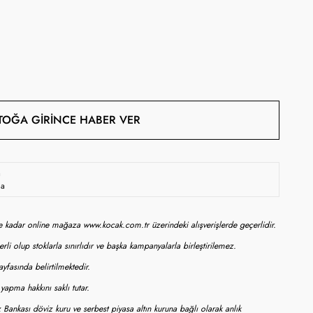
TOĞA GIRINCE HABER VER
a
da
ne kadar online mağaza www.kocak.com.tr üzerindeki alışverişlerde geçerlidir.
rli olup stoklarla sınırlıdır ve başka kampanyalarla birleştirilemez.
yfasında belirtilmektedir.
apma hakkını saklı tutar.
 Bankası döviz kuru ve serbest piyasa altın kuruna bağlı olarak anlık