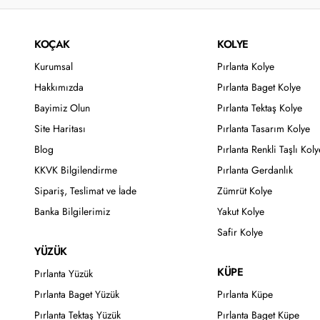
KOÇAK
KOLYE
Kurumsal
Pırlanta Kolye
Hakkımızda
Pırlanta Baget Kolye
Bayimiz Olun
Pırlanta Tektaş Kolye
Site Haritası
Pırlanta Tasarım Kolye
Blog
Pırlanta Renkli Taşlı Koly
KKVK Bilgilendirme
Pırlanta Gerdanlık
Sipariş, Teslimat ve İade
Zümrüt Kolye
Banka Bilgilerimiz
Yakut Kolye
Safir Kolye
YÜZÜK
KÜPE
Pırlanta Yüzük
Pırlanta Baget Yüzük
Pırlanta Küpe
Pırlanta Tektaş Yüzük
Pırlanta Baget Küpe