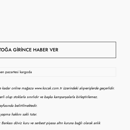
TOĞA GIRINCE HABER VER
rsen pazartesi kargoda
ne kadar online mağaza www.kocak.com.tr üzerindeki alışverişlerde geçerlidir.
rli olup stoklarla sınırlıdır ve başka kampanyalarla birleştirilemez.
yfasında belirtilmektedir.
apma hakkını saklı tutar.
 Bankası döviz kuru ve serbest piyasa altın kuruna bağlı olarak anlık