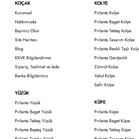
KOÇAK
KOLYE
Kurumsal
Pırlanta Kolye
Hakkımızda
Pırlanta Baget Kolye
Bayimiz Olun
Pırlanta Tektaş Kolye
Site Haritası
Pırlanta Tasarım Kolye
Blog
Pırlanta Renkli Taşlı Koly
KKVK Bilgilendirme
Pırlanta Gerdanlık
Sipariş, Teslimat ve İade
Zümrüt Kolye
Banka Bilgilerimiz
Yakut Kolye
Safir Kolye
YÜZÜK
KÜPE
Pırlanta Yüzük
Pırlanta Baget Yüzük
Pırlanta Küpe
Pırlanta Tektaş Yüzük
Pırlanta Baget Küpe
Pırlanta Beştaş Yüzük
Pırlanta Tektaş Küpe
Pırlanta Tamtur Yüzük
Pırlanta Tasarım Küpe