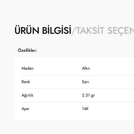
ÜRÜN BILGISI
TAKSIT SEÇE
Özellikler:
Maden
Altın
Renk
Sarı
Ağırlık
2.51 gr
Ayar
14K