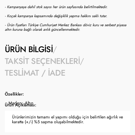
- Kampanyaya dahil stok sayısı her ürün sayfasında belirtilmektedir.
- Koçak kampanya kapsamında değişiklik yapma hakkını saklı tutar.
- Ürün fiyatları Türkiye Cumhuriyet Merkez Bankası döviz kuru ve serbest piyasa
altın kuruna bağlı olarak anlık güncellenmektedir.
ÜRÜN BILGISI
TAKSIT SEÇENEKLERI
TESLIMAT / İADE
Özellikler:
Maden: Altın
Ürün Açıklaması:
Ürünlerimizin tamamı el yapımı olduğu için belirtilen ağırlık ve
karatta (+/-) %5 sapma oluşabilmektedir.