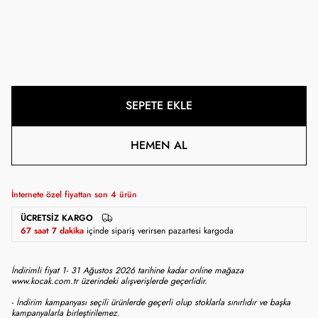
SEPETE EKLE
HEMEN AL
İnternete özel fiyattan son
4
ürün
ÜCRETSIZ KARGO
67 saat 7 dakika
içinde sipariş verirsen pazartesi kargoda
İndirimli fiyat 1- 31 Ağustos 2026 tarihine kadar online mağaza
www.kocak.com.tr üzerindeki alışverişlerde geçerlidir.
- İndirim kampanyası seçili ürünlerde geçerli olup stoklarla sınırlıdır ve başka
kampanyalarla birleştirilemez.