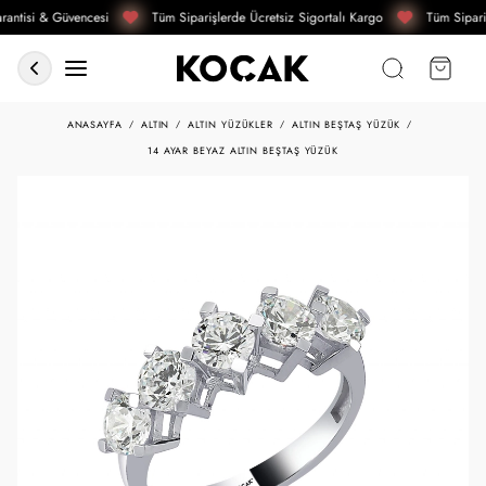
antisi & Güvencesi
Tüm Siparişlerde Ücretsiz Sigortalı Kargo
Tüm Sipari
ANASAYFA
ALTIN
ALTIN YÜZÜKLER
ALTIN BEŞTAŞ YÜZÜK
14 AYAR BEYAZ ALTIN BEŞTAŞ YÜZÜK