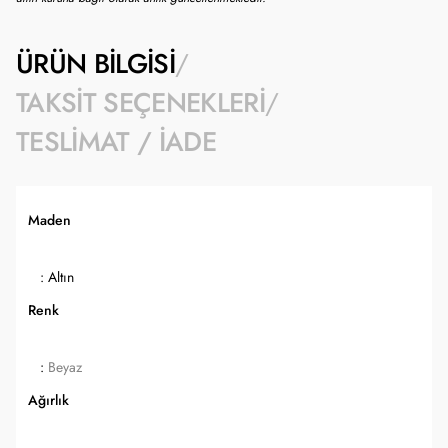
ÜRÜN BILGISI
TAKSIT SEÇENEKLERI
TESLIMAT / İADE
Maden
: Altın
Renk
:
Beyaz
Ağırlık