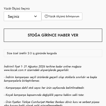
Yüzük Ölçüsü Seçiniz
Yüzük ölçümü bilmiyorum
STOĞA GIRINCE HABER VER
Size özel üretilir 2-3 iş gününde kargoda
İndirimli fiyat 1- 31 Ağustos 2026 tarihine kadar online mağaza
www.kocak.com.tr üzerindeki alışverişlerde geçerlidir.
- İndirim kampanyası seçili ürünlerde geçerli olup stoklarla sınırlıdır ve başka
kampanyalarla birleştirilemez.
- Kampanyaya dahil stok sayısı her ürün sayfasında belirtilmektedir.
- Koçak kampanya kapsamında değişiklik yapma hakkını saklı tutar.
- Ürün fiyatları Türkiye Cumhuriyet Merkez Bankası döviz kuru ve serbest piyasa
altın kuruna bağlı olarak anlık güncellenmektedir.