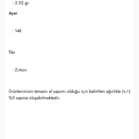
: 2.92 gr
Ayar
: 14K
Tür
: Zirkon
Ürünlerimizin tamamı el yapımı olduğu için belirtilen ağırlıkta (+/-)
%5 sapma oluşabilmektedir.