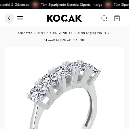
rantisi & Güvencesi
Tüm Siparişlerde Ücretsiz Sigortalı Kargo
Tüm Sipari
ANASAYFA
ALTIN
ALTIN YÜZÜKLER
ALTIN BEŞTAŞ YÜZÜK
14 AYAR BEŞTAŞ ALTIN YÜZÜK