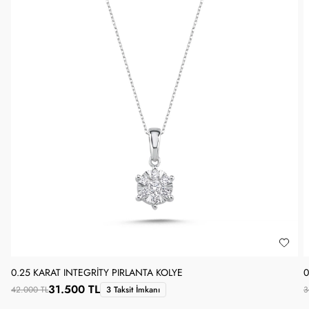
0.25 KARAT INTEGRITY PIRLANTA KOLYE
0
31.500 TL
42.000 TL
3 Taksit İmkanı
3