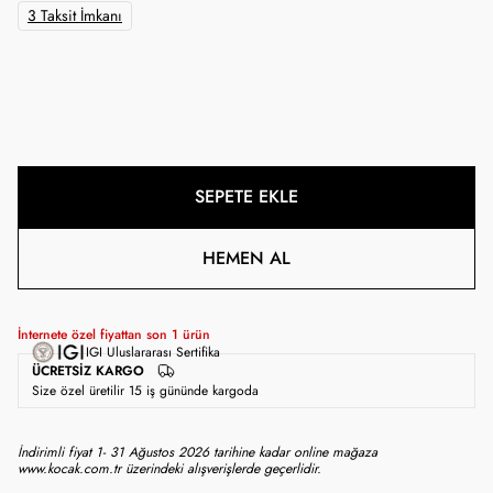
3 Taksit İmkanı
SEPETE EKLE
HEMEN AL
İnternete özel fiyattan son
1
ürün
IGI Uluslararası Sertifika
ÜCRETSIZ KARGO
Size özel üretilir 15 iş gününde kargoda
İndirimli fiyat 1- 31 Ağustos 2026 tarihine kadar online mağaza
www.kocak.com.tr üzerindeki alışverişlerde geçerlidir.