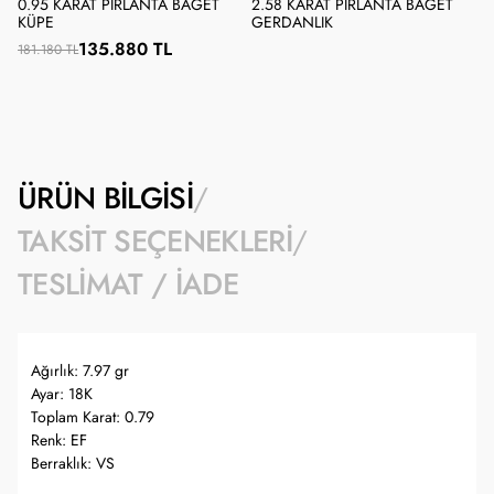
0.95 KARAT PIRLANTA BAGET
2.58 KARAT PIRLANTA BAGET
KÜPE
GERDANLIK
135.880 TL
181.180 TL
ÜRÜN BILGISI
TAKSIT SEÇENEKLERI
TESLIMAT / İADE
Ağırlık: 7.97 gr
Ayar: 18K
Toplam Karat: 0.79
Renk: EF
Berraklık: VS