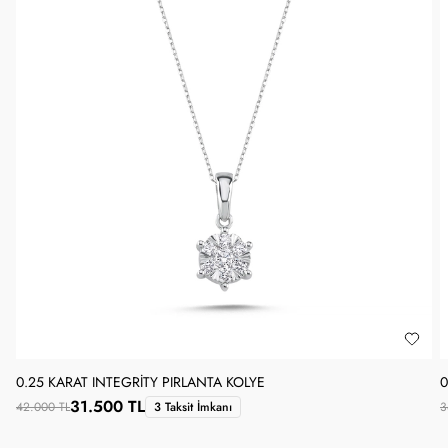
0.25 KARAT INTEGRITY PIRLANTA KOLYE
0
31.500 TL
42.000 TL
3 Taksit İmkanı
3