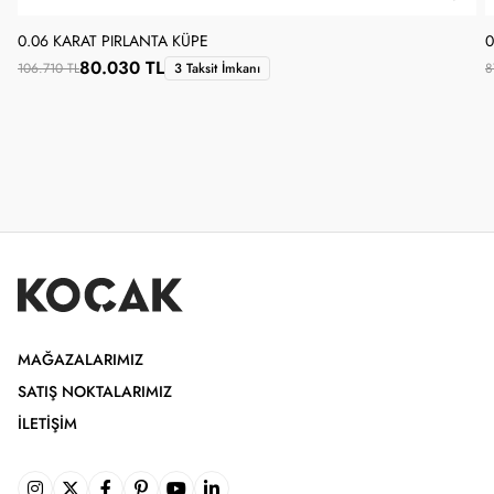
0.06 KARAT PIRLANTA KÜPE
0
80.030 TL
106.710 TL
3 Taksit İmkanı
8
MAĞAZALARIMIZ
SATIŞ NOKTALARIMIZ
İLETIŞIM