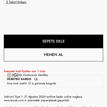
3 Taksit İmkanı
SEPETE EKLE
HEMEN AL
İnternete özel fiyattan son
1
ürün
IGI Uluslararası Sertifika
ÜCRETSIZ KARGO
Size özel üretilir 15 iş gününde kargoda
İndirimli fiyat 1- 31 Ağustos 2026 tarihine kadar online mağaza
www.kocak.com.tr üzerindeki alışverişlerde geçerlidir.