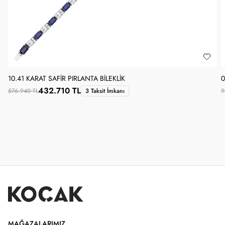
10.41 KARAT SAFIR PIRLANTA BILEKLIK
0
432.710 TL
576.940 TL
3 Taksit İmkanı
9
MAĞAZALARIMIZ