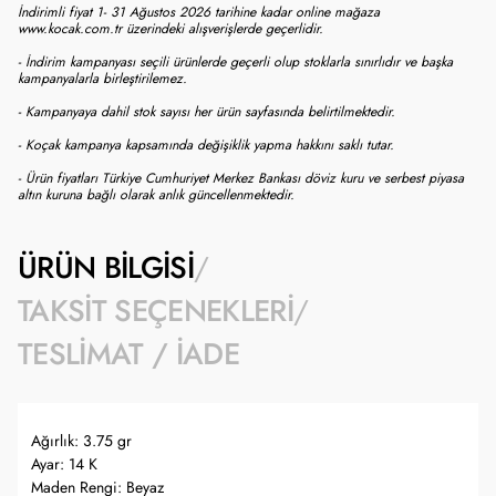
İndirimli fiyat 1- 31 Ağustos 2026 tarihine kadar online mağaza
www.kocak.com.tr üzerindeki alışverişlerde geçerlidir.
- İndirim kampanyası seçili ürünlerde geçerli olup stoklarla sınırlıdır ve başka
kampanyalarla birleştirilemez.
- Kampanyaya dahil stok sayısı her ürün sayfasında belirtilmektedir.
- Koçak kampanya kapsamında değişiklik yapma hakkını saklı tutar.
- Ürün fiyatları Türkiye Cumhuriyet Merkez Bankası döviz kuru ve serbest piyasa
altın kuruna bağlı olarak anlık güncellenmektedir.
ÜRÜN BILGISI
TAKSIT SEÇENEKLERI
TESLIMAT / İADE
Ağırlık: 3.75 gr
Ayar: 14 K
Maden Rengi: Beyaz