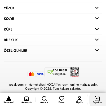
YÜZÜK
KOLYE
KÜPE
BİLEKLİK
ÖZEL GÜNLER
256 BitSSL
Encryption
kocak.com.tr internet sitesi KOÇAK'ın resmi online mağazasıdır.
Copyright © 2025. Tüm hakları saklıdır.
Kurumsal
Anasayfa
Arama
Favori
Üyelik
Sepetim
®
Hipotenüs
Yeni Nesil E-Ticaret Sistemleri ile Hazırlanmıştır.