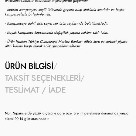
www.kocak.com.tr üzerindeki alışverişlerde geçerlidir.
- İndirim kampanyası seçili ürünlerde geçerli olup stoklarla sınırlıdır ve başka
kampanyalarla birleştirilemez.
- Kampanyaya dahil stok sayısı her ürün sayfasında belirtilmektedir.
- Koçak kampanya kapsamında değişiklik yapma hakkını saklı tutar.
- Ürün fiyatları Türkiye Cumhuriyet Merkez Bankası döviz kuru ve serbest piyasa
altın kuruna bağlı olarak anlık güncellenmektedir.
ÜRÜN BILGISI
TAKSIT SEÇENEKLERI
TESLIMAT / İADE
Not: Siparişlerde yüzük ölçüsüne göre özel üretim gerekmesi durumunda kargo
süresi 10-14 gün arasındadır.