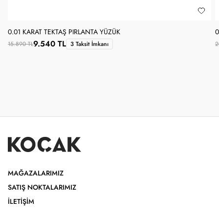
0.01 KARAT TEKTAŞ PIRLANTA YÜZÜK
0
9.540 TL
15.890 TL
3 Taksit İmkanı
2
MAĞAZALARIMIZ
SATIŞ NOKTALARIMIZ
İLETIŞIM