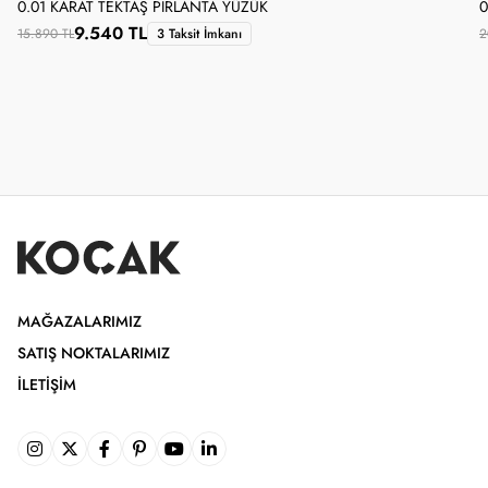
0.01 KARAT TEKTAŞ PIRLANTA YÜZÜK
0
9.540 TL
15.890 TL
3 Taksit İmkanı
2
MAĞAZALARIMIZ
SATIŞ NOKTALARIMIZ
İLETIŞIM