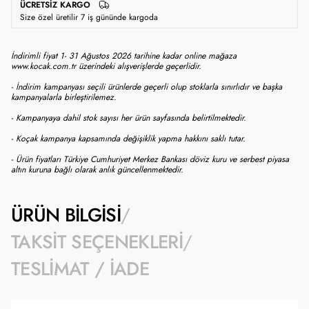
ÜCRETSIZ KARGO
Size özel üretilir 7 iş gününde kargoda
İndirimli fiyat 1- 31 Ağustos 2026 tarihine kadar online mağaza
www.kocak.com.tr üzerindeki alışverişlerde geçerlidir.
- İndirim kampanyası seçili ürünlerde geçerli olup stoklarla sınırlıdır ve başka
kampanyalarla birleştirilemez.
- Kampanyaya dahil stok sayısı her ürün sayfasında belirtilmektedir.
- Koçak kampanya kapsamında değişiklik yapma hakkını saklı tutar.
- Ürün fiyatları Türkiye Cumhuriyet Merkez Bankası döviz kuru ve serbest piyasa
altın kuruna bağlı olarak anlık güncellenmektedir.
ÜRÜN BILGISI
TAKSIT SEÇENEKLERI
TESLIMAT / İADE