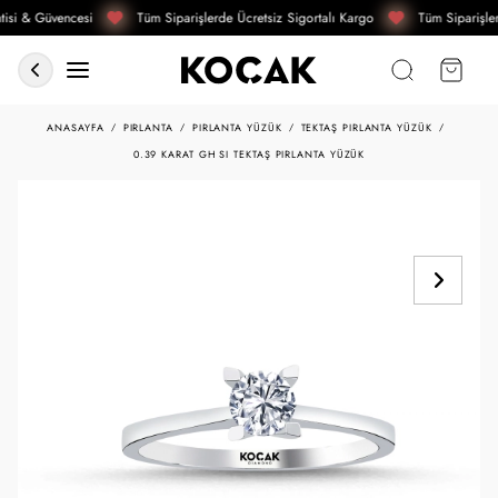
isi & Güvencesi
Tüm Siparişlerde Ücretsiz Sigortalı Kargo
Tüm Siparişler
ANASAYFA
PIRLANTA
PIRLANTA YÜZÜK
TEKTAŞ PIRLANTA YÜZÜK
0.39 KARAT GH SI TEKTAŞ PIRLANTA YÜZÜK