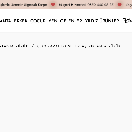
lerde Ücretsiz Sigortalı Kargo
Müşteri Hizmetleri 0850 440 05 25
Koçak
LANTA
ERKEK
ÇOCUK
YENİ GELENLER
YILDIZ ÜRÜNLER
IRLANTA YÜZÜK
0.30 KARAT FG SI TEKTAŞ PIRLANTA YÜZÜK
T047872
0.30 Karat FG SI Tekt
45.300 TL
33.970 TL
İnternete Özel Fiyat