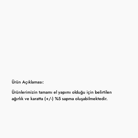
yfasında belirtilmektedir.
apma hakkını saklı tutar.
 Bankası döviz kuru ve serbest piyasa altın kuruna bağlı olarak anlık
Ürün Açıklaması:
Ürünlerimizin tamamı el yapımı olduğu için belirtilen
ağırlık ve karatta (+/-) %5 sapma oluşabilmektedir.