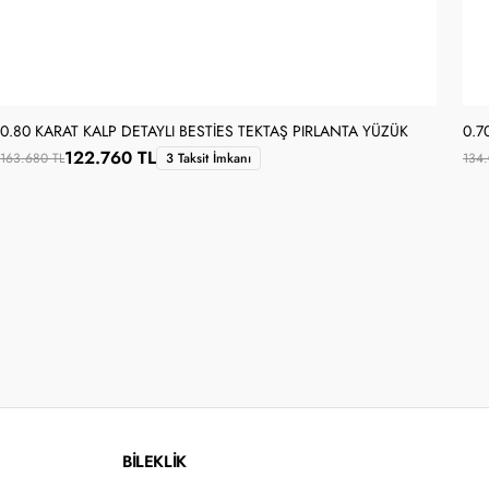
0.80 KARAT KALP DETAYLI BESTIES TEKTAŞ PIRLANTA YÜZÜK
0.7
122.760 TL
163.680 TL
3 Taksit İmkanı
134.
BİLEKLİK