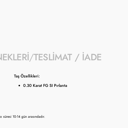
- Kampanyaya dahil stok sayısı her ürün sa
- Koçak kampanya kapsamında değişiklik y
- Ürün fiyatları Türkiye Cumhuriyet Merkez
güncellenmektedir.
NEKLERI
TESLIMAT / İADE
Taş Özellikleri:
0.30 Karat FG SI Pırlanta
 süresi 10-14 gün arasındadır.