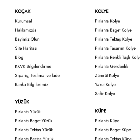
KOÇAK
KOLYE
Kurumsal
Pırlanta Kolye
Hakkımızda
Pırlanta Baget Kolye
Bayimiz Olun
Pırlanta Tektaş Kolye
Site Haritası
Pırlanta Tasarım Kolye
Blog
Pırlanta Renkli Taşlı Koly
KKVK Bilgilendirme
Pırlanta Gerdanlık
Sipariş, Teslimat ve İade
Zümrüt Kolye
Banka Bilgilerimiz
Yakut Kolye
Safir Kolye
YÜZÜK
KÜPE
Pırlanta Yüzük
Pırlanta Baget Yüzük
Pırlanta Küpe
Pırlanta Tektaş Yüzük
Pırlanta Baget Küpe
Pırlanta Beştaş Yüzük
Pırlanta Tektaş Küpe