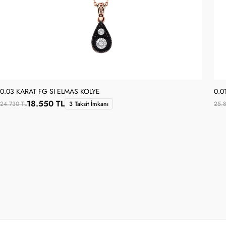
0.03 KARAT FG SI ELMAS KOLYE
0.0
18.550 TL
24.730 TL
3 Taksit İmkanı
25.8