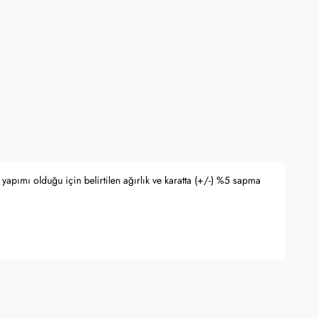
 Bankası döviz kuru ve serbest piyasa altın kuruna bağlı olarak anlık
yapımı olduğu için belirtilen ağırlık ve karatta (+/-) %5 sapma