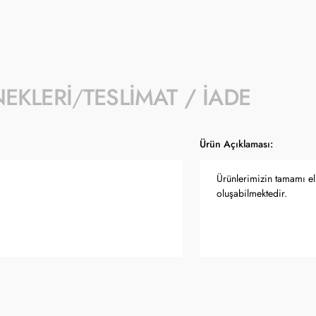
- Ürün fiyatları Türkiye Cumhuriyet Merkez
güncellenmektedir.
NEKLERI
TESLIMAT / İADE
Ürün Açıklaması:
Ürünlerimizin tamamı el 
oluşabilmektedir.