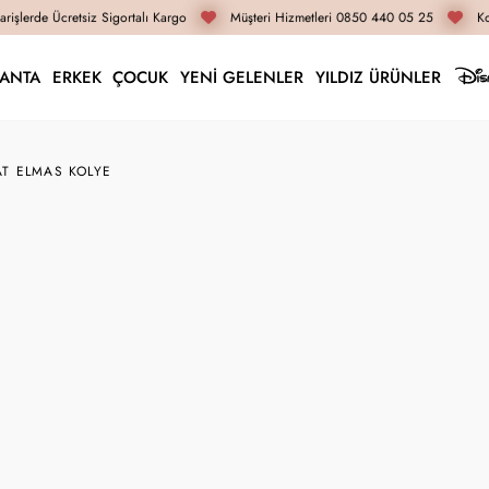
işlerde Ücretsiz Sigortalı Kargo
Müşteri Hizmetleri 0850 440 05 25
Koç
LANTA
ERKEK
ÇOCUK
YENİ GELENLER
YILDIZ ÜRÜNLER
AT ELMAS KOLYE
ELL5093
0.30 Karat Elmas Kol
42.540 TL
31.910 TL
İnternete Özel Fiyat