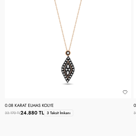
0.08 KARAT ELMAS KOLYE
0
24.880 TL
33.170 TL
3 Taksit İmkanı
3