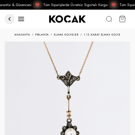
rantisi & Güvencesi
Tüm Siparişlerde Ücretsiz Sigortalı Kargo
Tüm Sipari
ANASAYFA
PIRLANTA
ELMAS KOLYELER
1.13 KARAT ELMAS KOLYE