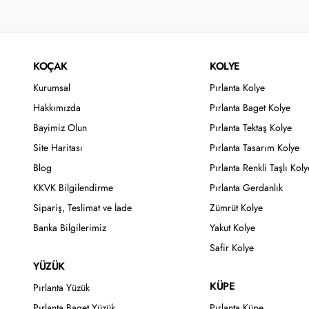
KOÇAK
KOLYE
Kurumsal
Pırlanta Kolye
Hakkımızda
Pırlanta Baget Kolye
Bayimiz Olun
Pırlanta Tektaş Kolye
Site Haritası
Pırlanta Tasarım Kolye
Blog
Pırlanta Renkli Taşlı Koly
KKVK Bilgilendirme
Pırlanta Gerdanlık
Sipariş, Teslimat ve İade
Zümrüt Kolye
Banka Bilgilerimiz
Yakut Kolye
Safir Kolye
YÜZÜK
KÜPE
Pırlanta Yüzük
Pırlanta Baget Yüzük
Pırlanta Küpe