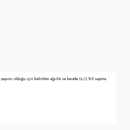
 Bankası döviz kuru ve serbest piyasa altın kuruna bağlı olarak anlık
yapımı olduğu için belirtilen ağırlık ve karatta (+/-) %5 sapma