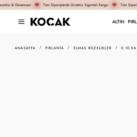
antisi & Güvencesi
Tüm Siparişlerde Ücretsiz Sigortalı Kargo
Tüm Sipariş
ALTIN
PIR
ANASAYFA
PIRLANTA
ELMAS BILEKLIKLER
0.10 KA