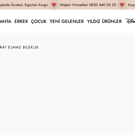
lerde Ücretsiz Sigortalı Kargo
Müşteri Hizmetleri 0850 440 05 25
Koçak
LANTA
ERKEK
ÇOCUK
YENİ GELENLER
YILDIZ ÜRÜNLER
RAT ELMAS BILEKLIK
ELB0490
0.10 Karat Elmas Bile
63.840 TL
47.880 TL
İnternete Özel Fiyat