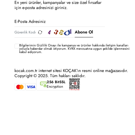
En yeni ürünler, kampanyalar ve size özel fırsatlar
için e-posta adresinizi giriniz.
Abone Ol
Bilgilerimin
Gizlilik Onayı ile kampanya ve ürünler hakkında iletişim kanalları
yoluyla haberdar olmak istiyorum.
KVKK mevzuatına uygun şekilde işlenmesini
kabul ediyorum.
kocak.com.tr internet sitesi KOÇAK'ın resmi online mağazasıdır.
Copyright © 2025. Tüm hakları saklıdır.
256 BitSSL
Encryption