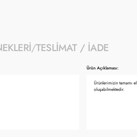
- Ürün fiyatları Türkiye Cumhuriyet Merkez
güncellenmektedir.
NEKLERI
TESLIMAT / İADE
Ürün Açıklaması:
Ürünlerimizin tamamı el 
oluşabilmektedir.