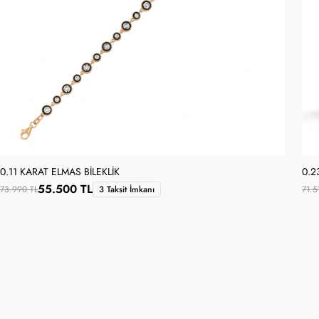
0.11 KARAT ELMAS BILEKLIK
0.2
55.500 TL
73.990 TL
3 Taksit İmkanı
71.5