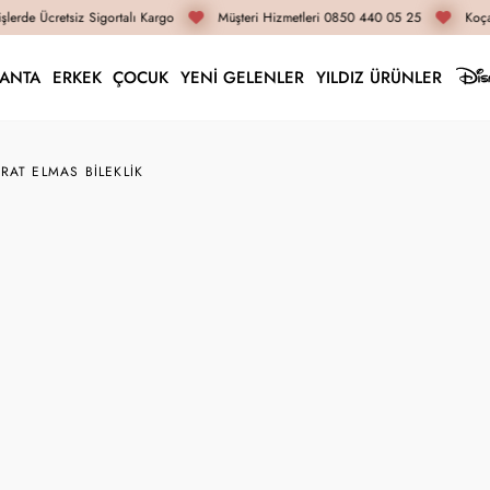
lerde Ücretsiz Sigortalı Kargo
Müşteri Hizmetleri 0850 440 05 25
Koçak
LANTA
ERKEK
ÇOCUK
YENİ GELENLER
YILDIZ ÜRÜNLER
RAT ELMAS BILEKLIK
ELP0442
0.20 Karat Elmas Bile
57.930 TL
43.450 TL
İnternete Özel Fiyat