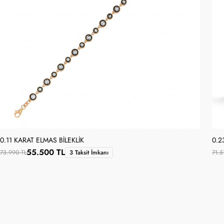
0.11 KARAT ELMAS BILEKLIK
0.2
55.500 TL
73.990 TL
3 Taksit İmkanı
71.5