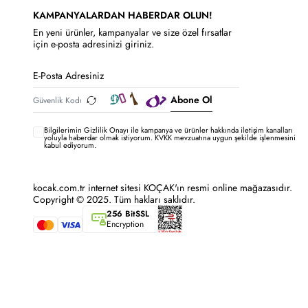
KAMPANYALARDAN HABERDAR OLUN!
En yeni ürünler, kampanyalar ve size özel fırsatlar
için e-posta adresinizi giriniz.
Abone Ol
Bilgilerimin
Gizlilik Onayı ile kampanya ve ürünler hakkında iletişim kanalları
yoluyla haberdar olmak istiyorum.
KVKK mevzuatına uygun şekilde işlenmesini
kabul ediyorum.
kocak.com.tr internet sitesi KOÇAK'ın resmi online mağazasıdır.
Copyright © 2025. Tüm hakları saklıdır.
256 BitSSL
Encryption