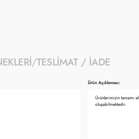
- Kampanyaya dahil stok sayısı her ürün sa
- Koçak kampanya kapsamında değişiklik y
- Ürün fiyatları Türkiye Cumhuriyet Merkez
güncellenmektedir.
NEKLERI
TESLIMAT / İADE
Ürün Açıklaması:
Ürünlerimizin tamamı el 
oluşabilmektedir.