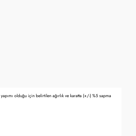
yfasında belirtilmektedir.
apma hakkını saklı tutar.
 Bankası döviz kuru ve serbest piyasa altın kuruna bağlı olarak anlık
yapımı olduğu için belirtilen ağırlık ve karatta (+/-) %5 sapma