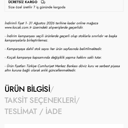
ÜCRETSIZ KARGO
Size özel üretilir 7 iş gününde kargoda
İndirimli fiyat 1- 31 Ağustos 2026 tarihine kadar online mağaza
www.kocak.com.tr üzerindeki alışverişlerde geçerlidir.
- İndirim kampanyası seçili ürünlerde geçerli olup stoklarla sınırlıdır ve başka
kampanyalarla birleştirilemez.
- Kampanyaya dahil stok sayısı her ürün sayfasında belirtilmektedir.
- Koçak kampanya kapsamında değişiklik yapma hakkını saklı tutar.
- Ürün fiyatları Türkiye Cumhuriyet Merkez Bankası döviz kuru ve serbest piyasa
altın kuruna bağlı olarak anlık güncellenmektedir.
ÜRÜN BILGISI
TAKSIT SEÇENEKLERI
TESLIMAT / İADE