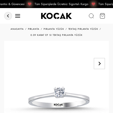
antisi & Güvencesi
Tüm Siparişlerde Ücretsiz Sigortalı Kargo
Tüm Sipariş
ANASAYFA
PIRLANTA
PIRLANTA YÜZÜK
TEKTAŞ PIRLANTA YÜZÜK
0.09 KARAT EF SI TEKTAŞ PIRLANTA YÜZÜK