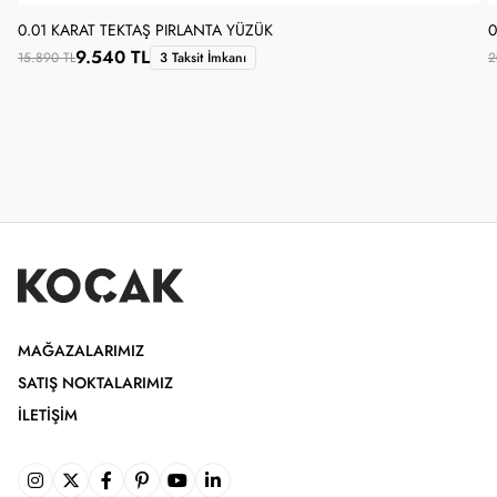
0.01 KARAT TEKTAŞ PIRLANTA YÜZÜK
0
9.540 TL
15.890 TL
3 Taksit İmkanı
2
MAĞAZALARIMIZ
SATIŞ NOKTALARIMIZ
İLETIŞIM