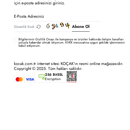
için e-posta adresinizi giriniz.
Abone Ol
Bilgilerimin
Gizlilik Onayı ile kampanya ve ürünler hakkında iletişim kanalları
yoluyla haberdar olmak istiyorum.
KVKK mevzuatına uygun şekilde işlenmesini
kabul ediyorum.
kocak.com.tr internet sitesi KOÇAK'ın resmi online mağazasıdır.
Copyright © 2025. Tüm hakları saklıdır.
256 BitSSL
Encryption