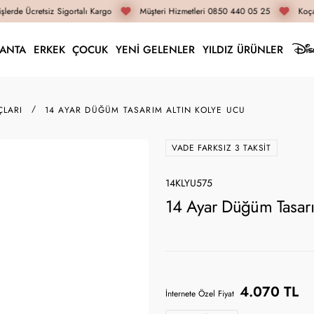
lerde Ücretsiz Sigortalı Kargo
Müşteri Hizmetleri 0850 440 05 25
Koçak
LANTA
ERKEK
ÇOCUK
YENİ GELENLER
YILDIZ ÜRÜNLER
ÇLARI
14 AYAR DÜĞÜM TASARIM ALTIN KOLYE UCU
VADE FARKSIZ 3 TAKSIT
14KLYU575
14 Ayar Düğüm Tasarı
4.070 TL
İnternete Özel Fiyat