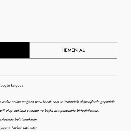
HEMEN AL
en bugün kargoda
ne kadar online mağaza www.kocak.com.tr üzerindeki alışverişlerde geçerlidir.
rli olup stoklarla sınırlıdır ve başka kampanyalarla birleştirilemez.
yfasında belirtilmektedir.
apma hakkını saklı tutar.