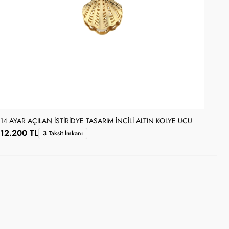
14 AYAR AÇILAN İSTIRIDYE TASARIM İNCILI ALTIN KOLYE UCU
14 
12.200 TL
10
3 Taksit İmkanı