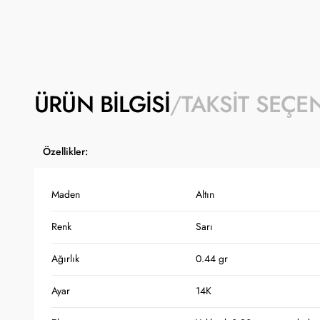
ÜRÜN BILGISI
TAKSIT SEÇE
Özellikler:
Maden
Altın
Renk
Sarı
Ağırlık
0.44 gr
Ayar
14K