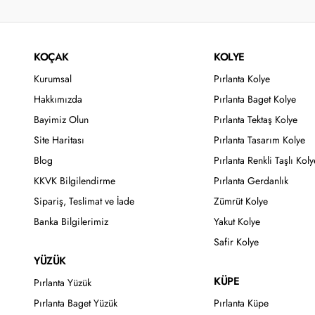
KOÇAK
KOLYE
Kurumsal
Pırlanta Kolye
Hakkımızda
Pırlanta Baget Kolye
Bayimiz Olun
Pırlanta Tektaş Kolye
Site Haritası
Pırlanta Tasarım Kolye
Blog
Pırlanta Renkli Taşlı Koly
KKVK Bilgilendirme
Pırlanta Gerdanlık
Sipariş, Teslimat ve İade
Zümrüt Kolye
Banka Bilgilerimiz
Yakut Kolye
Safir Kolye
YÜZÜK
KÜPE
Pırlanta Yüzük
Pırlanta Baget Yüzük
Pırlanta Küpe