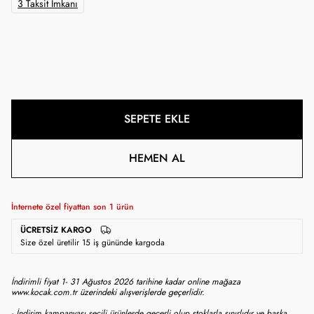
3 Taksit İmkanı
SEPETE EKLE
HEMEN AL
İnternete özel fiyattan son
1
ürün
ÜCRETSIZ KARGO
Size özel üretilir 15 iş gününde kargoda
İndirimli fiyat 1- 31 Ağustos 2026 tarihine kadar online mağaza
www.kocak.com.tr üzerindeki alışverişlerde geçerlidir.
- İndirim kampanyası seçili ürünlerde geçerli olup stoklarla sınırlıdır ve başka