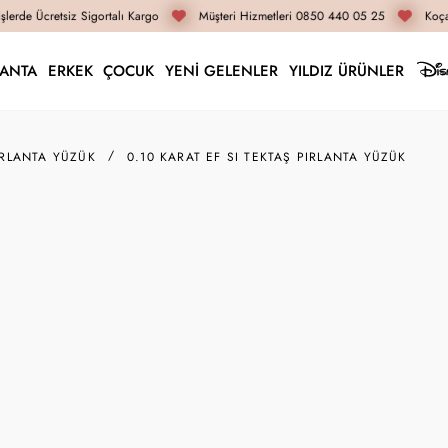
lerde Ücretsiz Sigortalı Kargo
Müşteri Hizmetleri 0850 440 05 25
Koçak
LANTA
ERKEK
ÇOCUK
YENİ GELENLER
YILDIZ ÜRÜNLER
IRLANTA YÜZÜK
0.10 KARAT EF SI TEKTAŞ PIRLANTA YÜZÜK
88T0012-010EF
0.10 Karat EF SI Tekt
33.600 TL
28.560 TL
İnternete Özel Fiyat