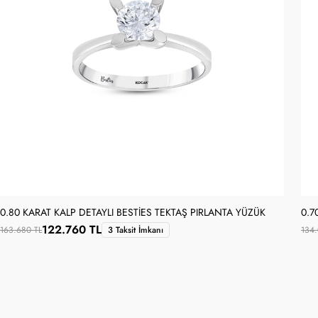
0.80 KARAT KALP DETAYLI BESTIES TEKTAŞ PIRLANTA YÜZÜK
0.7
122.760 TL
163.680 TL
3 Taksit İmkanı
134.