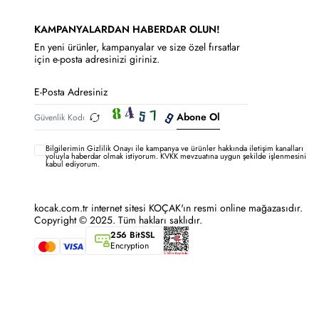
KAMPANYALARDAN HABERDAR OLUN!
En yeni ürünler, kampanyalar ve size özel fırsatlar
için e-posta adresinizi giriniz.
Abone Ol
Bilgilerimin
Gizlilik Onayı ile kampanya ve ürünler hakkında iletişim kanalları
yoluyla haberdar olmak istiyorum.
KVKK mevzuatına uygun şekilde işlenmesini
kabul ediyorum.
kocak.com.tr internet sitesi KOÇAK'ın resmi online mağazasıdır.
Copyright © 2025. Tüm hakları saklıdır.
256 BitSSL
Encryption