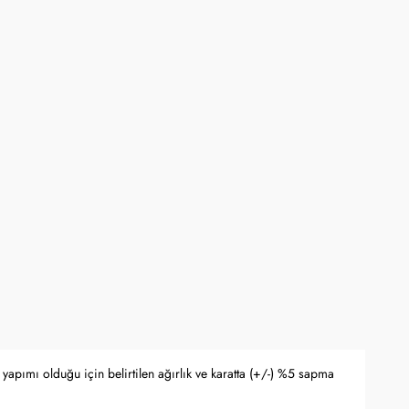
ne kadar online mağaza www.kocak.com.tr üzerindeki alışverişlerde geçerlidir.
rli olup stoklarla sınırlıdır ve başka kampanyalarla birleştirilemez.
yfasında belirtilmektedir.
apma hakkını saklı tutar.
 Bankası döviz kuru ve serbest piyasa altın kuruna bağlı olarak anlık
yapımı olduğu için belirtilen ağırlık ve karatta (+/-) %5 sapma