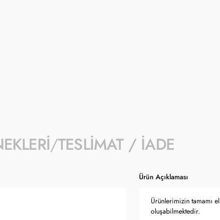
İndirimli fiyat 1- 31 Ağustos 2026 tarihi
- İndirim kampanyası seçili ürünlerde geçe
- Kampanyaya dahil stok sayısı her ürün sa
- Koçak kampanya kapsamında değişiklik y
- Ürün fiyatları Türkiye Cumhuriyet Merkez
güncellenmektedir.
NEKLERI
TESLIMAT / İADE
Ürün Açıklaması
Ürünlerimizin tamamı el 
oluşabilmektedir.