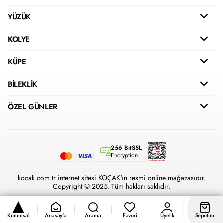
YÜZÜK
KOLYE
KÜPE
BİLEKLİK
ÖZEL GÜNLER
256 BitSSL
Encryption
kocak.com.tr internet sitesi KOÇAK'ın resmi online mağazasıdır.
Copyright © 2025. Tüm hakları saklıdır.
Kurumsal
Anasayfa
Arama
Favori
Üyelik
Sepetim
®
Hipotenüs
Yeni Nesil E-Ticaret Sistemleri ile Hazırlanmıştır.