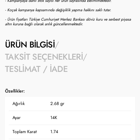
- Kampanyaya dahil stok sayısı her ürün sayfasında belirtilmektedir.
- Koçak kampanya kapsamında değişiklik yapma hakkını saklı tutar.
- Ürün fiyatları Türkiye Cumhuriyet Merkez Bankası döviz kuru ve serbest piyasa
altın kuruna bağlı olarak anlık güncellenmektedir.
ÜRÜN BILGISI
TAKSIT SEÇENEKLERI
TESLIMAT / İADE
Özellikler:
Ağırlık
2.68 gr
Ayar
14K
Toplam Karat
1.74