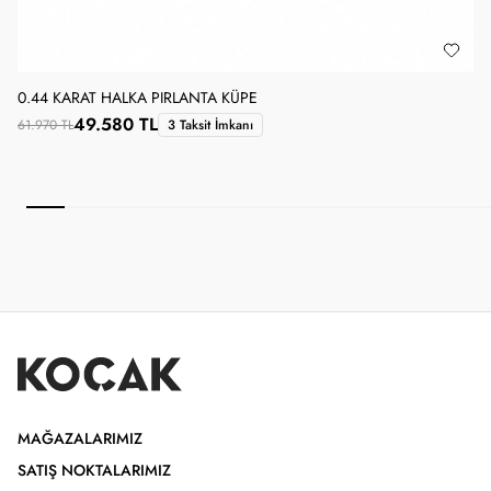
0.44 KARAT HALKA PIRLANTA KÜPE
0
49.580 TL
61.970 TL
3 Taksit İmkanı
4
MAĞAZALARIMIZ
SATIŞ NOKTALARIMIZ