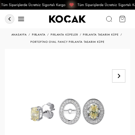
Tüm Siparişlerde Ücretsiz Sigortalı Kargo
Tüm Siparişlerde Ücretsiz Sigortalı K
ANASAYFA
PIRLANTA
PIRLANTA KÜPELER
PIRLANTA TASARIM KÜPE
PORTOFINO OVAL FANCY PIRLANTA TASARIM KÜPE