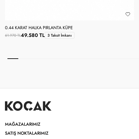
0.44 KARAT HALKA PIRLANTA KÜPE
0
49.580 TL
61.970 TL
3 Taksit İmkanı
4
MAĞAZALARIMIZ
SATIŞ NOKTALARIMIZ