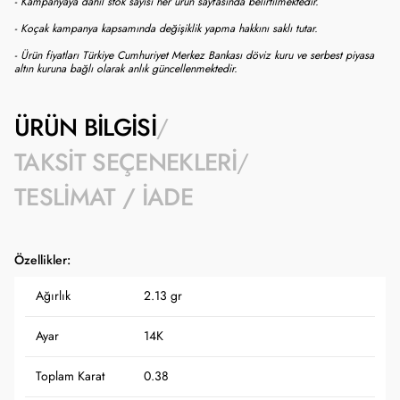
- Kampanyaya dahil stok sayısı her ürün sayfasında belirtilmektedir.
- Koçak kampanya kapsamında değişiklik yapma hakkını saklı tutar.
- Ürün fiyatları Türkiye Cumhuriyet Merkez Bankası döviz kuru ve serbest piyasa
altın kuruna bağlı olarak anlık güncellenmektedir.
ÜRÜN BILGISI
TAKSIT SEÇENEKLERI
TESLIMAT / İADE
Özellikler:
Ağırlık
2.13 gr
Ayar
14K
Toplam Karat
0.38