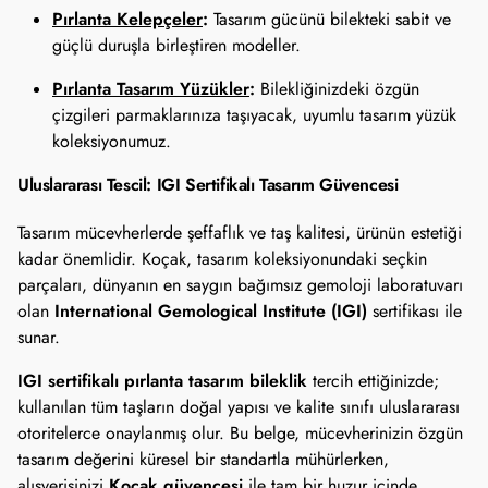
Pırlanta Kelepçeler
:
Tasarım gücünü bilekteki sabit ve
güçlü duruşla birleştiren modeller.
Pırlanta Tasarım Yüzükler
:
Bilekliğinizdeki özgün
çizgileri parmaklarınıza taşıyacak, uyumlu tasarım yüzük
koleksiyonumuz.
Uluslararası Tescil: IGI Sertifikalı Tasarım Güvencesi
Tasarım mücevherlerde şeffaflık ve taş kalitesi, ürünün estetiği
kadar önemlidir. Koçak, tasarım koleksiyonundaki seçkin
parçaları, dünyanın en saygın bağımsız gemoloji laboratuvarı
International Gemological Institute (IGI)
olan
sertifikası ile
sunar.
IGI sertifikalı pırlanta tasarım bileklik
tercih ettiğinizde;
kullanılan tüm taşların doğal yapısı ve kalite sınıfı uluslararası
otoritelerce onaylanmış olur. Bu belge, mücevherinizin özgün
tasarım değerini küresel bir standartla mühürlerken,
Koçak güvencesi
alışverişinizi
ile tam bir huzur içinde