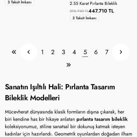
3 Taksit İmkanı
2.55 Karat Pırlanta Bileklik
447.710 TL
596.940 TL
3 Taksit İmkanı
1
2
3
4
5
6
7
Sanatın Işıltılı Hali: Pırlanta Tasarım
Bileklik Modelleri
Mücevherat dünyasında klasik formların dışına çıkarak, her
pırlanta tasarım bileklik
biri kendine has bir hikaye anlatan
koleksiyonumuz, stiline sanatsal bir dokunuş katmak isteyen
kadınlar için hazırlandı. Geometrik oyunlardan doğadan ilham