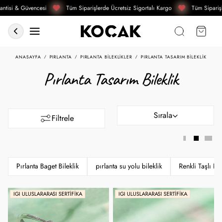
tisi & Güvencesi
Tüm Siparişlerde Ücretsiz Sigortalı Kargo
Tüm Siparişle
ANASAYFA
PIRLANTA
PIRLANTA BILEKLIKLER
PIRLANTA TASARIM BILEKLIK
Pırlanta Tasarım Bileklik
Sırala
Filtrele
Pırlanta Baget Bileklik
pırlanta su yolu bileklik
Renkli Taşlı Pır
IGI ULUSLARARASI SERTIFIKA
IGI ULUSLARARASI SERTIFIKA